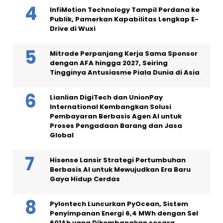
InfiMotion Technology Tampil Perdana ke
Publik, Pamerkan Kapabilitas Lengkap E-
Drive di Wuxi
Mitrade Perpanjang Kerja Sama Sponsor
dengan AFA hingga 2027, Seiring
Tingginya Antusiasme Piala Dunia di Asia
Lianlian DigiTech dan UnionPay
International Kembangkan Solusi
Pembayaran Berbasis Agen AI untuk
Proses Pengadaan Barang dan Jasa
Global
Hisense Lansir Strategi Pertumbuhan
Berbasis AI untuk Mewujudkan Era Baru
Gaya Hidup Cerdas
Pylontech Luncurkan PyOcean, Sistem
Penyimpanan Energi 6,4 MWh dengan Sel
601Ah yang Dikembangkan secara