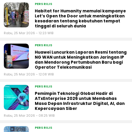
PERS RILIS
Habitat for Humanity memulai kampanye
Let’s Open the Door untuk meningkatkan
kesadaran tentang kebutuhan tempat
tinggal di seluruh dunia
Rabu, 25 Mar 2026 - 12:23 WIB
PERS RILIS
Huawei Luncurkan Laporan Resmi tentang
NG WAN untuk Meningkatkan Jaringan IP
dan Mendorong Pertumbuhan Baru bagi
Operator Telekomunikasi
Rabu, 25 Mar 2026 - 12:08 WIB
PERS RILIS
Pemimpin Teknologi Global Hadir di
ATxEnterprise 2026 untuk Membahas
Masa Depan Infrastruktur Digital, AI, dan
Kepercayaan Siber
Rabu, 25 Mar 2026 - 08:25 WIB
PERS RILIS