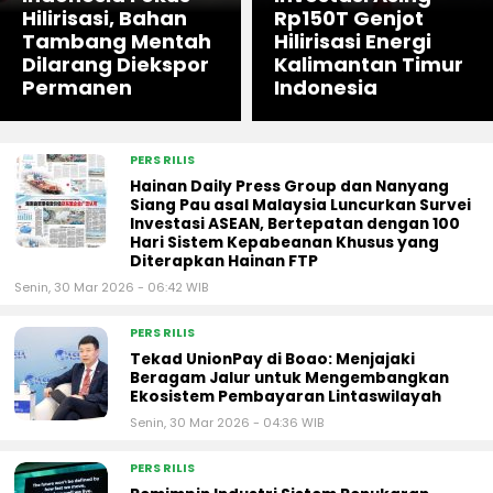
Hilirisasi, Bahan
Rp150T Genjot
Tambang Mentah
Hilirisasi Energi
Dilarang Diekspor
Kalimantan Timur
Permanen
Indonesia
PERS RILIS
Hainan Daily Press Group dan Nanyang
Siang Pau asal Malaysia Luncurkan Survei
Investasi ASEAN, Bertepatan dengan 100
Hari Sistem Kepabeanan Khusus yang
Diterapkan Hainan FTP
Senin, 30 Mar 2026 - 06:42 WIB
PERS RILIS
Tekad UnionPay di Boao: Menjajaki
Beragam Jalur untuk Mengembangkan
Ekosistem Pembayaran Lintaswilayah
Senin, 30 Mar 2026 - 04:36 WIB
PERS RILIS