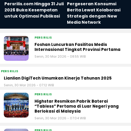
Persrilis.com Hingga 31 Juli
Pergeseran Konsumsi
2026 Buka Kesempatan
Berita Lewat Kolaborasi
untuk Optimasi Publikasi
Strategis dengan New
Media Network
PERS RILIS
Foshan Luncurkan Fasilitas Medis
Internasional Tingkat Provinsi Pertama
Senin, 30 Mar 2026 - 08:55 WIB
PERS RILIS
Lianlian DigiTech Umumkan Kinerja Tahunan 2025
Senin, 30 Mar 2026 - 07:12 WIB
PERS RILIS
Highstar Resmikan Pabrik Baterai
“Tabless” Pertama di Luar Negeri yang
Berlokasi di Malaysia
Senin, 30 Mar 2026 - 07:04 WIB
PERS RILIS