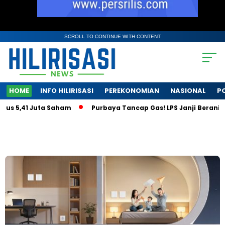
SCROLL TO CONTINUE WITH CONTENT
HOME
INFO HILIRISASI
PEREKONOMIAN
NASIONAL
PO
 Juta Saham
Purbaya Tancap Gas! LPS Janji Berani Bongkar Kr