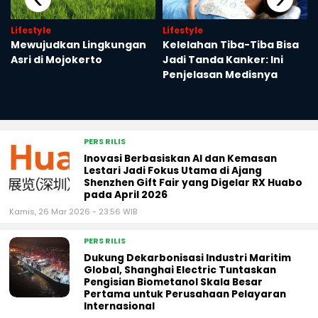
Lifestyle
Lifestyle
Mewujudkan Lingkungan
Kelelahan Tiba-Tiba Bisa
Asri di Mojokerto
Jadi Tanda Kanker: Ini
Penjelasan Medisnya
i
PERS RILIS
Inovasi Berbasiskan AI dan Kemasan
Lestari Jadi Fokus Utama di Ajang
Shenzhen Gift Fair yang Digelar RX Huabo
pada April 2026
Kamis, 26 Mar 2026 - 23:56 WIB
PERS RILIS
Dukung Dekarbonisasi Industri Maritim
Global, Shanghai Electric Tuntaskan
Pengisian Biometanol Skala Besar
Pertama untuk Perusahaan Pelayaran
Internasional