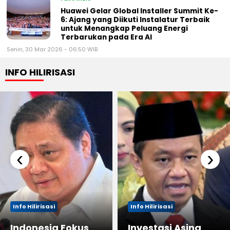
Huawei Gelar Global Installer Summit Ke-
6: Ajang yang Diikuti Instalatur Terbaik
untuk Menangkap Peluang Energi
Terbarukan pada Era AI
Senin, 30 Mar 2026 - 06:50 WIB
INFO HILIRISASI
‹
›
Info Hilirisasi
Info Hilirisasi
Indonesia Fokus
Investasi Asing