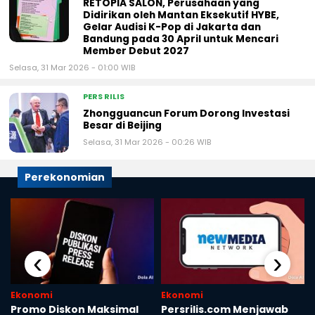
RETOPIA SALON, Perusahaan yang
Didirikan oleh Mantan Eksekutif HYBE,
Gelar Audisi K-Pop di Jakarta dan
Bandung pada 30 April untuk Mencari
Member Debut 2027
Selasa, 31 Mar 2026 - 01:00 WIB
PERS RILIS
Zhongguancun Forum Dorong Investasi
Besar di Beijing
Selasa, 31 Mar 2026 - 00:26 WIB
Perekonomian
‹
›
Ekonomi
Ekonomi
Promo Diskon Maksimal
Persrilis.com Menjawab