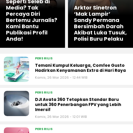
Seperti Seleb di
Media? Tak
Arktor Sinetron
Percaya Diri
‘Mak Lampir’
Bertemu Jurnalis?
Sandy Permana
Kami Bantu
Bersimbah Darah
Publikasi Profil
Akibat Luka Tusuk,
Anda!
Polisi Buru Pelaku
PERS RILIS
Temani Kumpul Keluarga, Comfee Gusto
Hadirkan Kenyamanan Extra di Hari Raya
Kamis, 26 Mar 2026 - 12:44 WIB
PERS RILIS
DJI Avata 360 Tetapkan Standar Baru
untuk 360 Penerbangan FPV yang Lebih
Imersif
Kamis, 26 Mar 2026 - 12:01 WIB
PERS RILIS