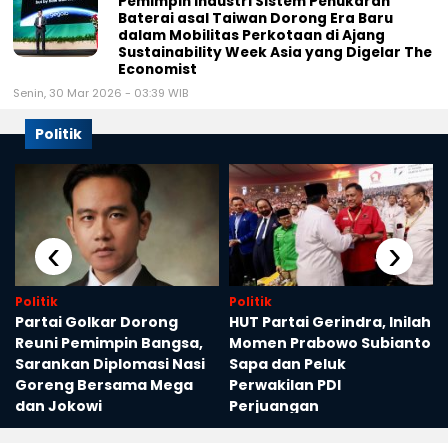
Pemimpin Industri Sistem Penukaran
Baterai asal Taiwan Dorong Era Baru
dalam Mobilitas Perkotaan di Ajang
Sustainability Week Asia yang Digelar The
Economist
Senin, 30 Mar 2026 - 03:39 WIB
Politik
‹
›
Politik
Politik
Partai Golkar Dorong
HUT Partai Gerindra, Inilah
Reuni Pemimpin Bangsa,
Momen Prabowo Subianto
Sarankan Diplomasi Nasi
Sapa dan Peluk
Goreng Bersama Mega
Perwakilan PDI
dan Jokowi
Perjuangan