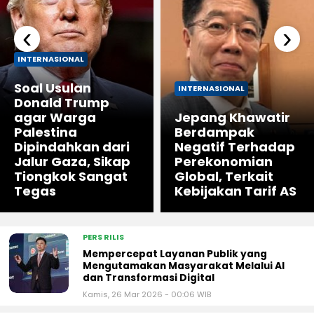
‹
›
INTERNASIONAL
Soal Usulan
INTERNASIONAL
Donald Trump
agar Warga
Jepang Khawatir
Palestina
Berdampak
Dipindahkan dari
Negatif Terhadap
Jalur Gaza, Sikap
Perekonomian
Tiongkok Sangat
Global, Terkait
Tegas
Kebijakan Tarif AS
PERS RILIS
Mempercepat Layanan Publik yang
Mengutamakan Masyarakat Melalui AI
dan Transformasi Digital
Kamis, 26 Mar 2026 - 00:06 WIB