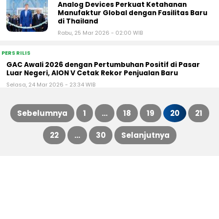
Analog Devices Perkuat Ketahanan
Manufaktur Global dengan Fasilitas Baru
di Thailand
Rabu, 25 Mar 2026 - 02:00 WIB
PERS RILIS
GAC Awali 2026 dengan Pertumbuhan Positif di Pasar
Luar Negeri, AION V Cetak Rekor Penjualan Baru
Selasa, 24 Mar 2026 - 23:34 WIB
Sebelumnya
1
…
18
19
20
21
Paginasi
22
…
30
Selanjutnya
pos