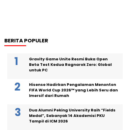
BERITA POPULER
Gravity Game Unite Resmi Buka Open
Beta Test Kedua Ragnarok Zero: Global
untuk PC
Hisense Hadirkan Pengalaman Menonton
FIFA World Cup 2026™ yang Lebih Seru dan
Imersif dari Rumah
Dua Alumni Peking University Raih “Fields
Medal”, Sebanyak 14 Akademisi PKU
Tampil di ICM 2026