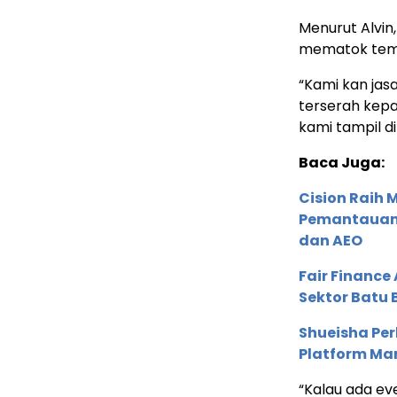
Menurut Alvin
mematok tempa
“Kami kan jasa
terserah kepa
kami tampil di 
Baca Juga:
Cision Raih
Pemantauan d
dan AEO
Fair Financ
Sektor Batu 
Shueisha Pe
Platform Ma
“Kalau ada ev