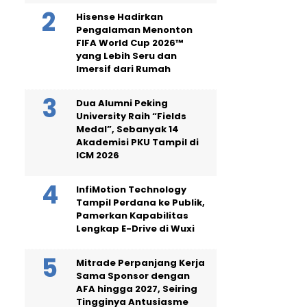
Hisense Hadirkan
Pengalaman Menonton
FIFA World Cup 2026™
yang Lebih Seru dan
Imersif dari Rumah
Dua Alumni Peking
University Raih “Fields
Medal”, Sebanyak 14
Akademisi PKU Tampil di
ICM 2026
InfiMotion Technology
Tampil Perdana ke Publik,
Pamerkan Kapabilitas
Lengkap E-Drive di Wuxi
Mitrade Perpanjang Kerja
Sama Sponsor dengan
AFA hingga 2027, Seiring
Tingginya Antusiasme