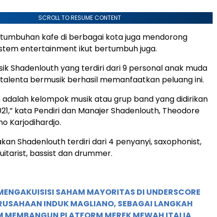
SCROLL TO RESUME CONTENT
tumbuhan kafe di berbagai kota juga mendorong
stem entertainment ikut bertumbuh juga.
k Shadenlouth yang terdiri dari 9 personal anak muda
 talenta bermusik berhasil memanfaatkan peluang ini.
 adalah kelompok musik atau grup band yang didirikan
21,” kata Pendiri dan Manajer Shadenlouth, Theodore
o Karjodihardjo.
kan Shadenlouth terdiri dari 4 penyanyi, saxophonist,
uitarist, bassist dan drummer.
MENGAKUISISI SAHAM MAYORITAS DI UNDERSCORE
ERUSAHAAN INDUK MAGLIANO, SEBAGAI LANGKAH
M MEMBANGUN PLATFORM MEREK MEWAH ITALIA