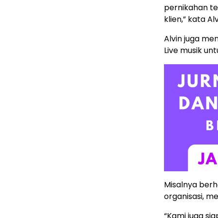
pernikahan te
klien,” kata Alv
Alvin juga m
Live musik un
Misalnya berh
organisasi, m
“Kami juga si