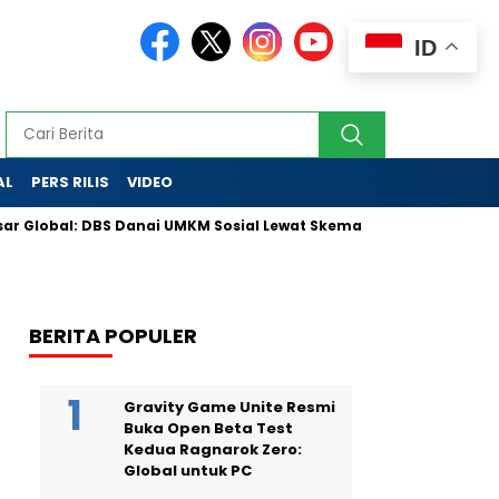
ID
AL
PERS RILIS
VIDEO
al: DBS Danai UMKM Sosial Lewat Skema Inovatif
Partai Golk
BERITA POPULER
Gravity Game Unite Resmi
Buka Open Beta Test
Kedua Ragnarok Zero:
Global untuk PC