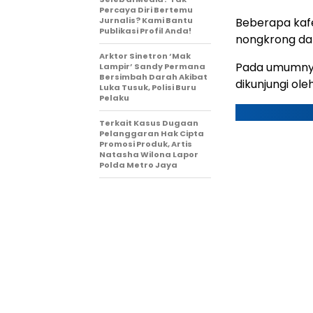
Percaya Diri Bertemu
Jurnalis? Kami Bantu
Beberapa kafe 
Publikasi Profil Anda!
nongkrong da
Arktor Sinetron ‘Mak
Pada umumnya,
Lampir’ Sandy Permana
Bersimbah Darah Akibat
dikunjungi ol
Luka Tusuk, Polisi Buru
Pelaku
Terkait Kasus Dugaan
Pelanggaran Hak Cipta
Promosi Produk, Artis
Natasha Wilona Lapor
Polda Metro Jaya