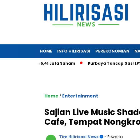
HOME
INFO HILIRISASI
PEREKONOMIAN
NA
ga Tembus 5,41 Juta Saham
Purbaya Tancap Gas! LPS Janji Be
Home
Entertainment
/
Sajian Live Music Sha
Cafe, Tempat Nongkro
Tim Hilirisasi News
- Pewarta