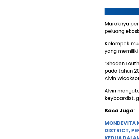
Maraknya per
peluang ekosi
Kelompok musi
yang memiliki
“Shaden Louth
pada tahun 20
Alvin Wicakson
Alvin mengata
keyboardist, g
Baca Juga:
MONDEVITA 
DISTRICT, P
KEDUA DALA