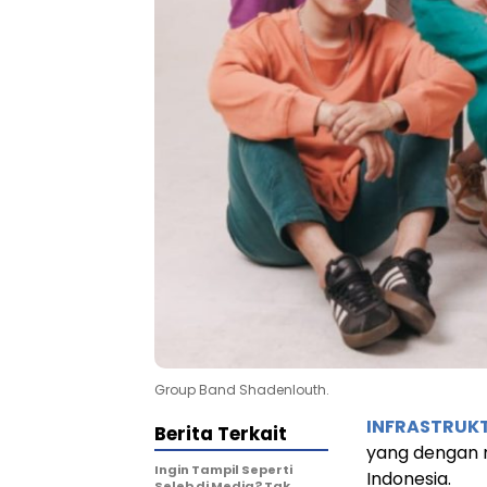
Group Band Shadenlouth.
INFRASTRUK
Berita Terkait
yang dengan 
Ingin Tampil Seperti
Indonesia.
Seleb di Media? Tak