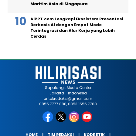
Maritim Asia di Singapura
AiPPT.com Lengkapi Ekosistem Presentasi
Berbasis AI dengan Empat Mode
Terintegrasi dan Alur Kerja yang Lebih
Cerdas
Sapulangit Media Center
Jakarta - Indonesia
untukredaksi@gmail.com
0855 7777 888, 0853 1555 7788
HOME
TIM REDAKSI
KODE ETIK