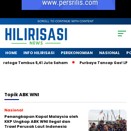
SCROLL TO CONTINUE WITH CONTENT
HOME
INFO HILIRISASI
PEREKONOMIAN
NASIONAL
PO
aratoga Tembus 5,41 Juta Saham
Purbaya Tancap Gas! LPS Ja
Topik
ABK WNI
Nasional
Penangkapan Kapal Malaysia oleh
KKP Ungkap ABK WNI Ilegal dan
Trawl Perusak Laut Indonesia