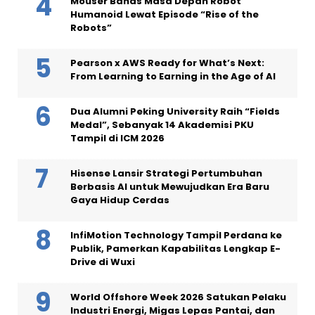
Mouser Bahas Masa Depan Robot
Humanoid Lewat Episode “Rise of the
Robots”
Pearson x AWS Ready for What’s Next:
From Learning to Earning in the Age of AI
Dua Alumni Peking University Raih “Fields
Medal”, Sebanyak 14 Akademisi PKU
Tampil di ICM 2026
Hisense Lansir Strategi Pertumbuhan
Berbasis AI untuk Mewujudkan Era Baru
Gaya Hidup Cerdas
InfiMotion Technology Tampil Perdana ke
Publik, Pamerkan Kapabilitas Lengkap E-
Drive di Wuxi
World Offshore Week 2026 Satukan Pelaku
Industri Energi, Migas Lepas Pantai, dan