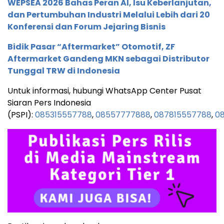
WEPSEA 2026 Bahas Peran AI, Isu Keberlanjutan,
dan Pertumbuhan Industri Melalui Lebih dari 20
Konferensi dan Forum Jejaring Bisnis
Bidik Pasar “Aftermarket” Otomotif, ZF
Aftermarket Gandeng MKN sebagai Distributor
Tunggal TRW di Indonesia
Untuk informasi, hubungi WhatsApp Center Pusat
Siaran Pers Indonesia
(PSPI):
085315557788
,
08557777888
,
087815557788
,
08