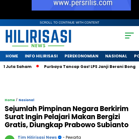
SCROLL TO CONTINUE WITH CONTENT
HOME
INFO HILIRISASI
PEREKONOMIAN
NASIONAL
PO
uta Saham
Purbaya Tancap Gas! LPS Janji Berani Bongkar Kri
/
Home
Nasional
Sejumlah Pimpinan Negara Berkirim
Surat Ingin Pelajari Makan Bergizi
Gratis, Diungkap Prabowo Subianto
Tim Hilirisasi News
- Pewarta