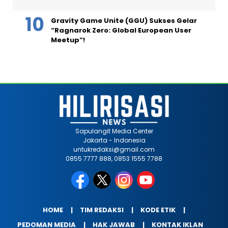
Gravity Game Unite (GGU) Sukses Gelar
“Ragnarok Zero: Global European User
Meetup”!
Sapulangit Media Center
Jakarta - Indonesia
untukredaksi@gmail.com
0855 7777 888, 0853 1555 7788
HOME
TIM REDAKSI
KODE ETIK
PEDOMAN MEDIA
HAK JAWAB
KONTAK IKLAN