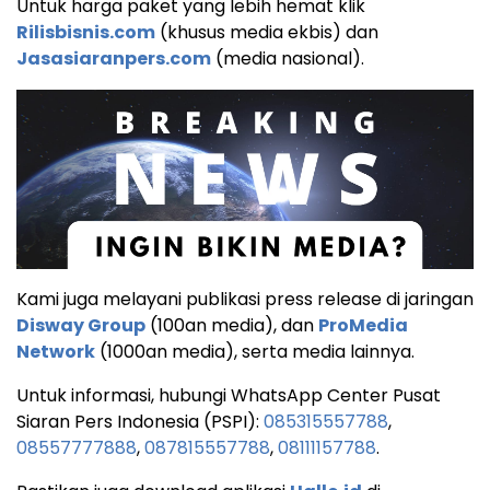
Untuk harga paket yang lebih hemat klik
Rilisbisnis.com
(khusus media ekbis) dan
Jasasiaranpers.com
(media nasional).
Kami juga melayani publikasi press release di jaringan
Disway Group
(100an media), dan
ProMedia
Network
(1000an media), serta media lainnya.
Untuk informasi, hubungi WhatsApp Center Pusat
Siaran Pers Indonesia (PSPI):
085315557788
,
08557777888
,
087815557788
,
08111157788
.