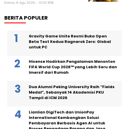
Kamis, 6 Agu 2026 - 13:02 WIB
BERITA POPULER
Gravity Game Unite Resmi Buka Open
Beta Test Kedua Ragnarok Zero: Global
untuk PC
Hisense Hadirkan Pengalaman Menonton
FIFA World Cup 2026™ yang Lebih Seru dan
Imersif dari Rumah
Dua Alumni Peking University Raih “Fields
Medal”, Sebanyak 14 Akademisi PKU
Tampil di ICM 2026
Lianlian DigiTech dan UnionPay
International Kembangkan Solusi
Pembayaran Berbasis Agen AI untuk
Proses Pengadaan Barang dan Jasa