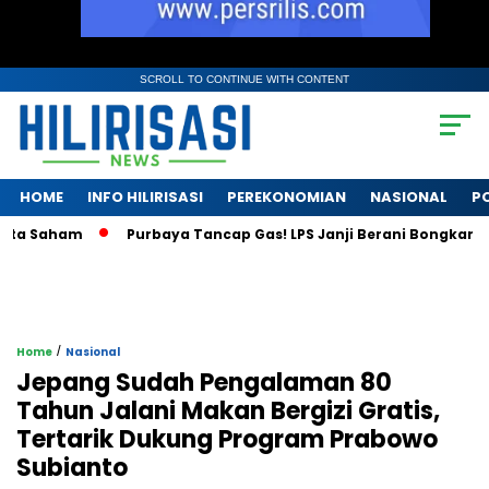
SCROLL TO CONTINUE WITH CONTENT
HOME
INFO HILIRISASI
PEREKONOMIAN
NASIONAL
PO
 Saham
Purbaya Tancap Gas! LPS Janji Berani Bongkar Krisis
/
Home
Nasional
Jepang Sudah Pengalaman 80
Tahun Jalani Makan Bergizi Gratis,
Tertarik Dukung Program Prabowo
Subianto