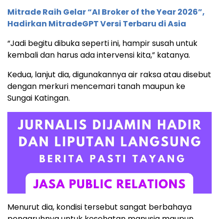
Mitrade Raih Gelar “AI Broker of the Year 2026”,
Hadirkan MitradeGPT Versi Terbaru di Asia
“Jadi begitu dibuka seperti ini, hampir susah untuk
kembali dan harus ada intervensi kita,” katanya.
Kedua, lanjut dia, digunakannya air raksa atau disebut
dengan merkuri mencemari tanah maupun ke
Sungai Katingan.
Menurut dia, kondisi tersebut sangat berbahaya
pengaruhnya untuk kesehatan manusia maupun