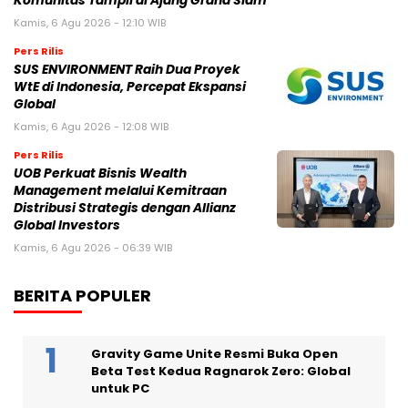
Komunitas Tampil di Ajang Grand Slam
Kamis, 6 Agu 2026 - 12:10 WIB
Pers Rilis
SUS ENVIRONMENT Raih Dua Proyek
WtE di Indonesia, Percepat Ekspansi
Global
Kamis, 6 Agu 2026 - 12:08 WIB
Pers Rilis
UOB Perkuat Bisnis Wealth
Management melalui Kemitraan
Distribusi Strategis dengan Allianz
Global Investors
Kamis, 6 Agu 2026 - 06:39 WIB
BERITA POPULER
Gravity Game Unite Resmi Buka Open
Beta Test Kedua Ragnarok Zero: Global
untuk PC