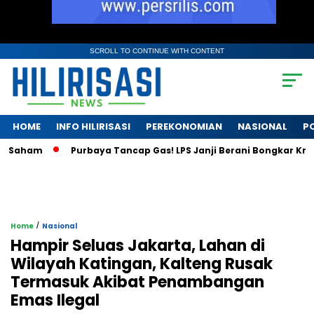
SCROLL TO CONTINUE WITH CONTENT
HOME
INFO HILIRISASI
PEREKONOMIAN
NASIONAL
PO
ham
Purbaya Tancap Gas! LPS Janji Berani Bongkar Krisis Ban
/
Home
Nasional
Hampir Seluas Jakarta, Lahan di
Wilayah Katingan, Kalteng Rusak
Termasuk Akibat Penambangan
Emas Ilegal