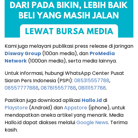
Kami juga melayani publikasi press release di jaringan
Disway Group
(100an media), dan
ProMedia
Network
(1000an media), serta media lainnya.
Untuk informasi, hubungi WhatsApp Center Pusat
Siaran Pers Indonesia (PSPI):
085315557788
,
08557777888
,
087815557788
,
08111157788
.
Pastikan juga download aplikasi
Hallo.id
di
Playstore
(Android) dan
Appstore
(iphone), untuk
mendapatkan aneka artikel yang menarik. Media
Hallo.id dapat diakses melalui
Google News
. Terima
kasih.