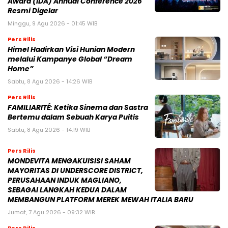
Award (IDA) Annual Conference 2026
Resmi Digelar
Minggu, 9 Agu 2026 - 01:45 WIB
Pers Rilis
Himel Hadirkan Visi Hunian Modern
melalui Kampanye Global “Dream
Home”
Sabtu, 8 Agu 2026 - 14:26 WIB
Pers Rilis
FAMILIARITÉ: Ketika Sinema dan Sastra
Bertemu dalam Sebuah Karya Puitis
Sabtu, 8 Agu 2026 - 14:19 WIB
Pers Rilis
MONDEVITA MENGAKUISISI SAHAM
MAYORITAS DI UNDERSCORE DISTRICT,
PERUSAHAAN INDUK MAGLIANO,
SEBAGAI LANGKAH KEDUA DALAM
MEMBANGUN PLATFORM MEREK MEWAH ITALIA BARU
Jumat, 7 Agu 2026 - 09:32 WIB