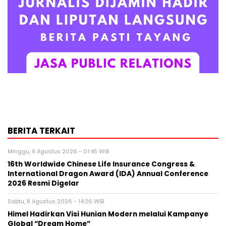
BERITA TERKAIT
Minggu, 9 Agustus 2026 - 01:45 WIB
16th Worldwide Chinese Life Insurance Congress &
International Dragon Award (IDA) Annual Conference
2026 Resmi Digelar
Sabtu, 8 Agustus 2026 - 14:26 WIB
Himel Hadirkan Visi Hunian Modern melalui Kampanye
Global “Dream Home”