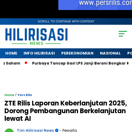
SCROLL TO CONTINUE WITH CONTENT
HOME
INFO HILIRISASI
PEREKONOMIAN
NASIONAL
PO
ham
Purbaya Tancap Gas! LPS Janji Berani Bongkar Krisis Ban
/
Home
Pers Rilis
ZTE Rilis Laporan Keberlanjutan 2025,
Dorong Pembangunan Berkelanjutan
lewat AI
Tim Hilirisasi News
- Pewarta