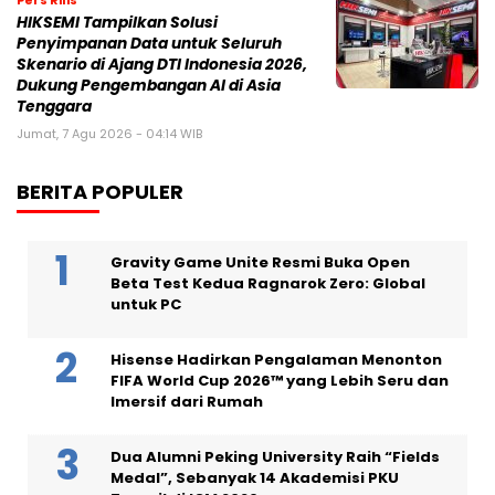
Pers Rilis
HIKSEMI Tampilkan Solusi
Penyimpanan Data untuk Seluruh
Skenario di Ajang DTI Indonesia 2026,
Dukung Pengembangan AI di Asia
Tenggara
Jumat, 7 Agu 2026 - 04:14 WIB
BERITA POPULER
Gravity Game Unite Resmi Buka Open
Beta Test Kedua Ragnarok Zero: Global
untuk PC
Hisense Hadirkan Pengalaman Menonton
FIFA World Cup 2026™ yang Lebih Seru dan
Imersif dari Rumah
Dua Alumni Peking University Raih “Fields
Medal”, Sebanyak 14 Akademisi PKU