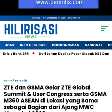
SCROLL TO CONTINUE WITH CONTENT
HOME
INFO HILIRISASI
PEREKONOMIAN
NASIONAL
PO
is Bank BPR
Dari Lahan Kopi ke Pasar Global: DBS Danai UMKM
/
Home
Pers Rilis
ZTE dan GSMA Gelar ZTE Global
Summit & User Congress serta GSMA
M360 ASEAN di Lokasi yang Sama
sebagai Bagian dari Ajang MWC