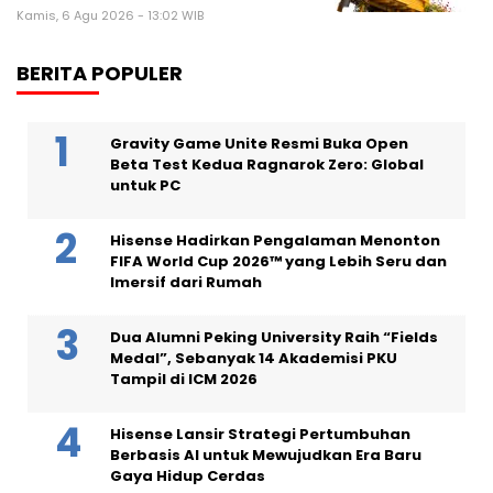
Kamis, 6 Agu 2026 - 13:02 WIB
BERITA POPULER
Gravity Game Unite Resmi Buka Open
Beta Test Kedua Ragnarok Zero: Global
untuk PC
Hisense Hadirkan Pengalaman Menonton
FIFA World Cup 2026™ yang Lebih Seru dan
Imersif dari Rumah
Dua Alumni Peking University Raih “Fields
Medal”, Sebanyak 14 Akademisi PKU
Tampil di ICM 2026
Hisense Lansir Strategi Pertumbuhan
Berbasis AI untuk Mewujudkan Era Baru
Gaya Hidup Cerdas