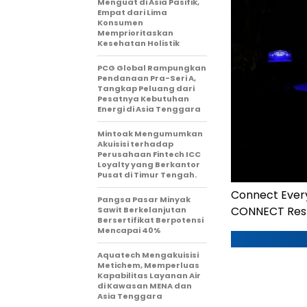
Menguat di Asia Pasifik,
Empat dari Lima
Konsumen
Memprioritaskan
Kesehatan Holistik
PCG Global Rampungkan
Pendanaan Pra-Seri A,
Tangkap Peluang dari
Pesatnya Kebutuhan
Energi di Asia Tenggara
Mintoak Mengumumkan
Akuisisi terhadap
Perusahaan Fintech ICC
Loyalty yang Berkantor
Pusat di Timur Tengah.
Connect Every
Pangsa Pasar Minyak
CONNECT Resh
Sawit Berkelanjutan
Bersertifikat Berpotensi
Mencapai 40%
Aquatech Mengakuisisi
Metichem, Memperluas
Kapabilitas Layanan Air
di Kawasan MENA dan
Asia Tenggara