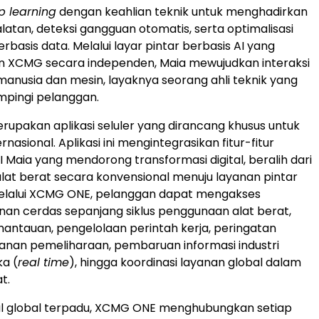
p learning
dengan keahlian teknik untuk menghadirkan
latan, deteksi gangguan otomatis, serta optimalisasi
rbasis data. Melalui layar pintar berbasis AI yang
 XCMG secara independen, Maia mewujudkan interaksi
manusia dan mesin, layaknya seorang ahli teknik yang
mpingi pelanggan.
pakan aplikasi seluler yang dirancang khusus untuk
nasional. Aplikasi ini mengintegrasikan fitur-fitur
 Maia yang mendorong transformasi digital, beralih dari
lat berat secara konvensional menuju layanan pintar
Melalui XCMG ONE, pelanggan dapat mengakses
nan cerdas sepanjang siklus penggunaan alat berat,
mantauan, pengelolaan perintah kerja, peringatan
anan pemeliharaan, pembaruan informasi industri
ka (
real time
), hingga koordinasi layanan global dalam
t.
al global terpadu, XCMG ONE menghubungkan setiap