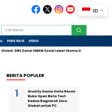
ID
AL
PERS RILIS
VIDEO
l: DBS Danai UMKM Sosial Lewat Skema Inovatif
Partai Golka
BERITA POPULER
Gravity Game Unite Resmi
Buka Open Beta Test
Kedua Ragnarok Zero:
Global untuk PC