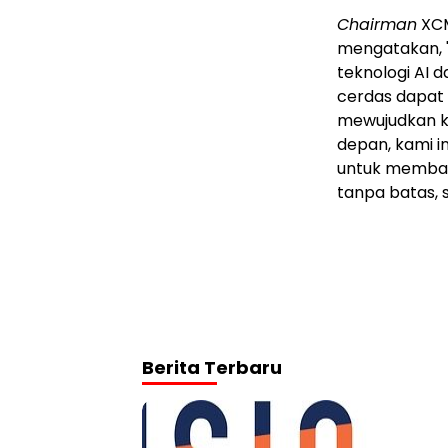
Chairman
XCM
mengatakan, 
teknologi AI d
cerdas dapat 
mewujudkan ko
depan, kami i
untuk membang
tanpa batas, 
Berita Terbaru