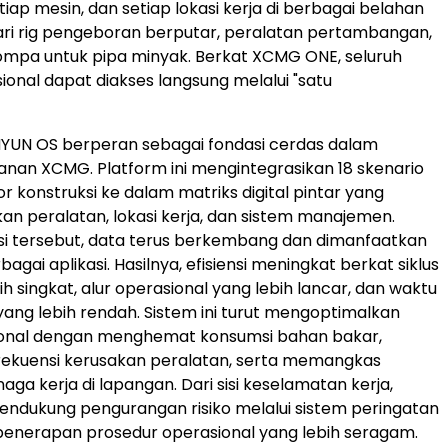
iap mesin, dan setiap lokasi kerja di berbagai belahan
dari rig pengeboran berputar, peralatan pertambangan,
ompa untuk pipa minyak. Berkat XCMG ONE, seluruh
ional dapat diakses langsung melalui "satu
 HANYUN OS berperan sebagai fondasi cerdas dalam
anan XCMG. Platform ini mengintegrasikan 18 skenario
r konstruksi ke dalam matriks digital pintar yang
 peralatan, lokasi kerja, dan sistem manajemen.
si tersebut, data terus berkembang dan dimanfaatkan
bagai aplikasi. Hasilnya, efisiensi meningkat berkat siklus
ih singkat, alur operasional yang lebih lancar, dan waktu
ng lebih rendah. Sistem ini turut mengoptimalkan
ional dengan menghemat konsumsi bahan bakar,
rekuensi kerusakan peralatan, serta memangkas
ga kerja di lapangan. Dari sisi keselamatan kerja,
ndukung pengurangan risiko melalui sistem peringatan
penerapan prosedur operasional yang lebih seragam.