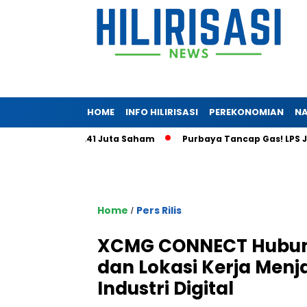
HOME
INFO HILIRISASI
PEREKONOMIAN
NA
a Tembus 5,41 Juta Saham
Purbaya Tancap Gas! LPS Janji Ber
Home
Pers Rilis
/
XCMG CONNECT Hubung
dan Lokasi Kerja Men
Industri Digital