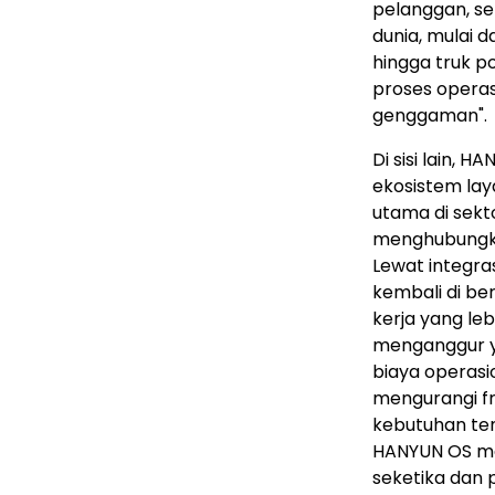
pelanggan, set
dunia, mulai 
hingga truk p
proses operas
genggaman".
Di sisi lain,
ekosistem lay
utama di sekto
menghubungkan
Lewat integra
kembali di ber
kerja yang leb
menganggur ya
biaya operas
mengurangi f
kebutuhan tena
HANYUN OS me
seketika dan 