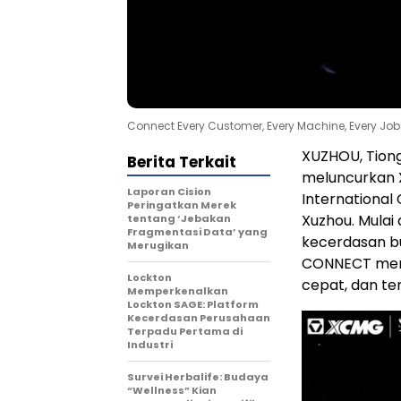
Connect Every Customer, Every Machine, Every Jo
XUZHOU, Tion
Berita Terkait
meluncurkan 
Laporan Cision
International
Peringatkan Merek
Xuzhou. Mulai
tentang ‘Jebakan
Fragmentasi Data’ yang
kecerdasan bu
Merugikan
CONNECT mend
Lockton
cepat, dan te
Memperkenalkan
Lockton SAGE: Platform
Kecerdasan Perusahaan
Terpadu Pertama di
Industri
Survei Herbalife: Budaya
“Wellness” Kian