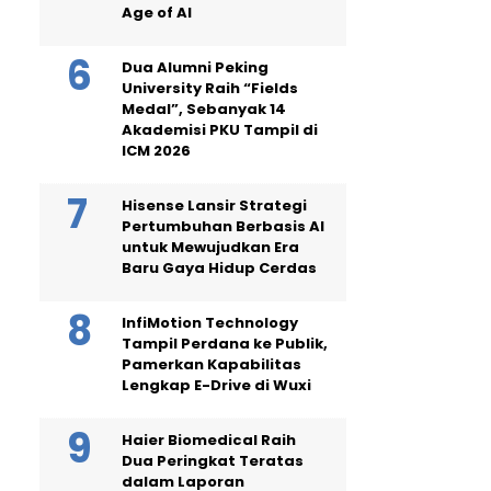
Age of AI
Dua Alumni Peking
University Raih “Fields
Medal”, Sebanyak 14
Akademisi PKU Tampil di
ICM 2026
Hisense Lansir Strategi
Pertumbuhan Berbasis AI
untuk Mewujudkan Era
Baru Gaya Hidup Cerdas
InfiMotion Technology
Tampil Perdana ke Publik,
Pamerkan Kapabilitas
Lengkap E-Drive di Wuxi
Haier Biomedical Raih
Dua Peringkat Teratas
dalam Laporan