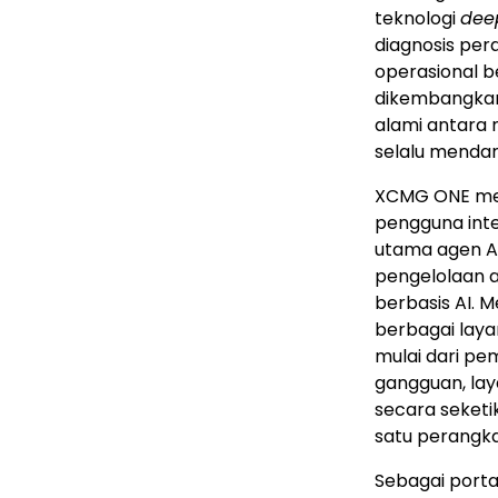
teknologi
dee
diagnosis pera
operasional be
dikembangkan
alami antara 
selalu menda
XCMG ONE meru
pengguna inter
utama agen AI
pengelolaan a
berbasis AI. 
berbagai laya
mulai dari pe
gangguan, lay
secara seketi
satu perangka
Sebagai port