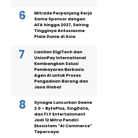
Mitrade Perpanjang Kerja
Sama Sponsor dengan
AFA hingga 2027, Seiring
Tingginya Antusiasme
Piala Dunia di Asia
Lianlian DigiTech dan
UnionPay International
Kembangkan Solusi
Pembayaran Berbasis
Agen AI untuk Proses
Pengadaan Barang dan
Jasa Global
Synagie Luncurkan Geene
2.0 – BytePlus, SingData,
dan FLY Entertainment
Jadi 12 Mitra Pendiri
Ekosistem “AI Commerce”
Tepercaya