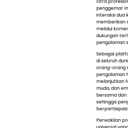
citra profesi
penggemar Ind
interaksi dua
memberikan r
melalui koment
dukungan ter
pengalaman sos
Sebagai platf
di seluruh d
orang-orang me
pengalaman hi
melanjutkan f
muda, dan emo
bersama dan in
sehingga pen
berpartisipas
Perwakilan p
universal yan