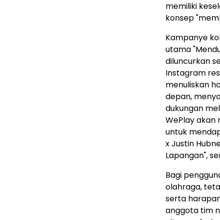
memiliki kese
konsep "memb
Kampanye kol
utama "Menduku
diluncurkan s
Instagram re
menuliskan h
depan, menya
dukungan mela
WePlay akan 
untuk mendapa
x Justin Hubn
Lapangan", se
Bagi pengguna
olahraga, tet
serta harapa
anggota tim n