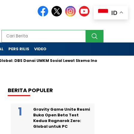
ID
AL
PERS RILIS
VIDEO
DBS Danai UMKM Sosial Lewat Skema Inovatif
Partai Golkar 
BERITA POPULER
Gravity Game Unite Resmi
Buka Open Beta Test
Kedua Ragnarok Zero:
Global untuk PC