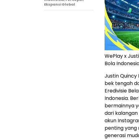
Ekspansi Global
WePlay x Jus
Bola Indonesi
Justin Quincy
bek tengah da
Eredivisie Bel
Indonesia. Be
bermainnya y
dari kalangan
akun Instagram
penting yang
generasi muda