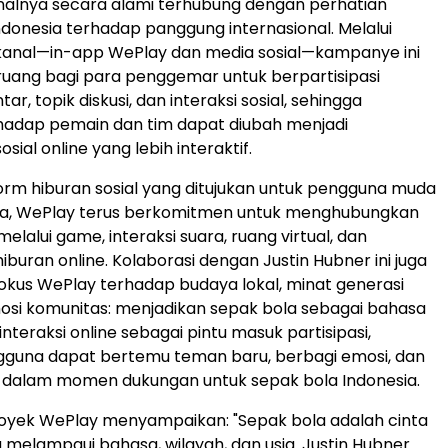
onalnya secara alami terhubung dengan perhatian
onesia terhadap panggung internasional. Melalui
 kanal—in-app WePlay dan media sosial—kampanye ini
uang bagi para penggemar untuk berpartisipasi
ar, topik diskusi, dan interaksi sosial, sehingga
hadap pemain dan tim dapat diubah menjadi
ial online yang lebih interaktif.
orm hiburan sosial yang ditujukan untuk pengguna muda
unia, WePlay terus berkomitmen untuk menghubungkan
lalui game, interaksi suara, ruang virtual, dan
buran online. Kolaborasi dengan Justin Hubner ini juga
okus WePlay terhadap budaya lokal, minat generasi
si komunitas: menjadikan sepak bola sebagai bahasa
teraksi online sebagai pintu masuk partisipasi,
gguna dapat bertemu teman baru, berbagi emosi, dan
i dalam momen dukungan untuk sepak bola Indonesia.
royek WePlay menyampaikan: "Sepak bola adalah cinta
g melampaui bahasa, wilayah, dan usia. Justin Hubner