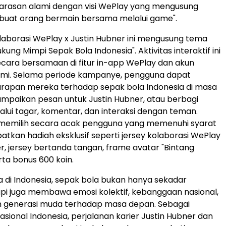
larasan alami dengan visi WePlay yang mengusung
uat orang bermain bersama melalui game".
aborasi WePlay x Justin Hubner ini mengusung tema
ng Mimpi Sepak Bola Indonesia". Aktivitas interaktif ini
ecara bersamaan di fitur in-app WePlay dan akun
smi. Selama periode kampanye, pengguna dapat
arapan mereka terhadap sepak bola Indonesia di masa
mpaikan pesan untuk Justin Hubner, atau berbagi
lui tagar, komentar, dan interaksi dengan teman.
memilih secara acak pengguna yang memenuhi syarat
tkan hadiah eksklusif seperti jersey kolaborasi WePlay
er, jersey bertanda tangan, frame avatar "Bintang
rta bonus 600 koin.
 di Indonesia, sepak bola bukan hanya sekadar
api juga membawa emosi kolektif, kebanggaan nasional,
n generasi muda terhadap masa depan. Sebagai
asional Indonesia, perjalanan karier Justin Hubner dan