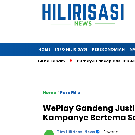
HOME
INFO HILIRISASI
PEREKONOMIAN
NA
embus 5,41 Juta Saham
Purbaya Tancap Gas! LPS Janji Beran
Home
Pers Rilis
/
WePlay Gandeng Justi
Kampanye Bertema Se
Tim Hilirisasi News
- Pewarta