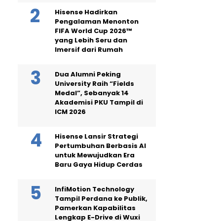
Hisense Hadirkan
Pengalaman Menonton
FIFA World Cup 2026™
yang Lebih Seru dan
Imersif dari Rumah
Dua Alumni Peking
University Raih “Fields
Medal”, Sebanyak 14
Akademisi PKU Tampil di
ICM 2026
Hisense Lansir Strategi
Pertumbuhan Berbasis AI
untuk Mewujudkan Era
Baru Gaya Hidup Cerdas
InfiMotion Technology
Tampil Perdana ke Publik,
Pamerkan Kapabilitas
Lengkap E-Drive di Wuxi