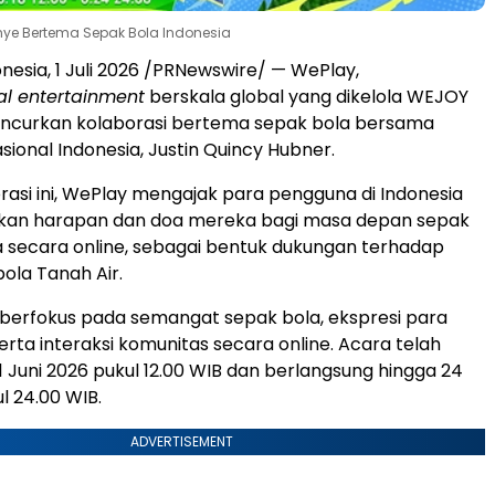
nye Bertema Sepak Bola Indonesia
onesia
,
1 Juli 2026
/PRNewswire/ — WePlay,
al entertainment
berskala global yang dikelola WEJOY
luncurkan kolaborasi bertema sepak bola bersama
sional Indonesia, Justin Quincy Hubner.
orasi ini, WePlay mengajak para pengguna di Indonesia
skan harapan dan doa mereka bagi masa depan sepak
a secara online, sebagai bentuk dukungan terhadap
ola Tanah Air.
berfokus pada semangat sepak bola, ekspresi para
rta interaksi komunitas secara online. Acara telah
1 Juni 2026 pukul 12.00 WIB dan berlangsung hingga 24
l 24.00 WIB.
ADVERTISEMENT