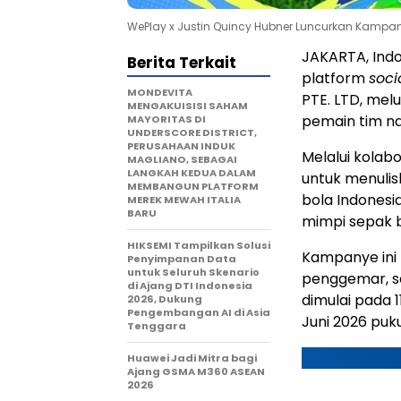
WePlay x Justin Quincy Hubner Luncurkan Kampa
JAKARTA, Ind
Berita Terkait
platform
soci
MONDEVITA
PTE. LTD, me
MENGAKUISISI SAHAM
pemain tim na
MAYORITAS DI
UNDERSCORE DISTRICT,
PERUSAHAAN INDUK
Melalui kolab
MAGLIANO, SEBAGAI
LANGKAH KEDUA DALAM
untuk menuli
MEMBANGUN PLATFORM
bola Indonesi
MEREK MEWAH ITALIA
BARU
mimpi sepak b
HIKSEMI Tampilkan Solusi
Kampanye ini 
Penyimpanan Data
untuk Seluruh Skenario
penggemar, se
di Ajang DTI Indonesia
dimulai pada 1
2026, Dukung
Pengembangan AI di Asia
Juni 2026 puku
Tenggara
Huawei Jadi Mitra bagi
Ajang GSMA M360 ASEAN
2026