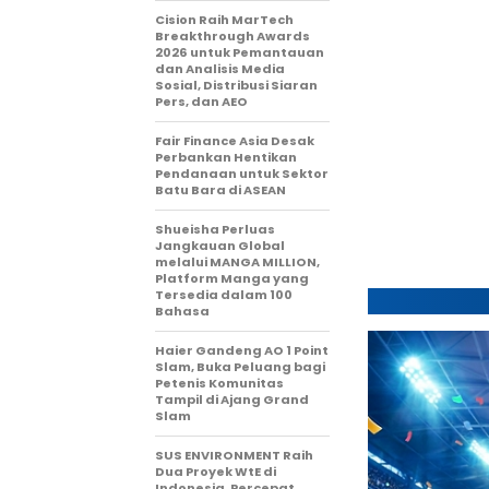
Cision Raih MarTech
Breakthrough Awards
2026 untuk Pemantauan
dan Analisis Media
Sosial, Distribusi Siaran
Pers, dan AEO
Fair Finance Asia Desak
Perbankan Hentikan
Pendanaan untuk Sektor
Batu Bara di ASEAN
Shueisha Perluas
Jangkauan Global
melalui MANGA MILLION,
Platform Manga yang
Tersedia dalam 100
Bahasa
Haier Gandeng AO 1 Point
Slam, Buka Peluang bagi
Petenis Komunitas
Tampil di Ajang Grand
Slam
SUS ENVIRONMENT Raih
Dua Proyek WtE di
Indonesia, Percepat