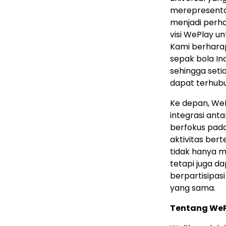
merepresenta
menjadi perha
visi WePlay u
Kami berharap
sepak bola In
sehingga seti
dapat terhub
Ke depan, WeP
integrasi anta
berfokus pada
aktivitas ber
tidak hanya 
tetapi juga d
berpartisipas
yang sama.
Tentang We