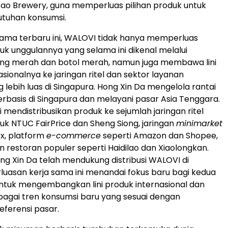
ao Brewery, guna memperluas pilihan produk untuk
utuhan konsumsi.
 sama terbaru ini, WALOVI tidak hanya memperluas
duk unggulannya yang selama ini dikenal melalui
ng merah dan botol merah, namun juga membawa lini
sionalnya ke jaringan ritel dan sektor layanan
lebih luas di Singapura. Hong Xin Da mengelola rantai
rbasis di Singapura dan melayani pasar Asia Tenggara.
 mendistribusikan produk ke sejumlah jaringan ritel
uk NTUC FairPrice dan Sheng Siong, jaringan
minimarket
x, platform
e-commerce
seperti Amazon dan Shopee,
n restoran populer seperti Haidilao dan Xiaolongkan.
ong Xin Da telah mendukung distribusi WALOVI di
rluasan kerja sama ini menandai fokus baru bagi kedua
ntuk mengembangkan lini produk internasional dan
bagai tren konsumsi baru yang sesuai dengan
ferensi pasar.