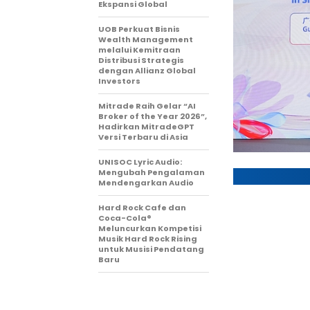
Ekspansi Global
UOB Perkuat Bisnis
Wealth Management
melalui Kemitraan
Distribusi Strategis
dengan Allianz Global
Investors
Mitrade Raih Gelar “AI
Broker of the Year 2026”,
Hadirkan MitradeGPT
Versi Terbaru di Asia
UNISOC Lyric Audio:
Mengubah Pengalaman
Mendengarkan Audio
Hard Rock Cafe dan
Coca-Cola®
Meluncurkan Kompetisi
Musik Hard Rock Rising
untuk Musisi Pendatang
Baru