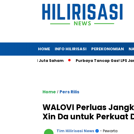
HOME
INFO HILIRISASI
PEREKONOMIAN
NA
mbus 5,41 Juta Saham
Purbaya Tancap Gas! LPS Janji Berani 
Home
Pers Rilis
/
WALOVI Perluas Jang
Xin Da untuk Perkuat D
Tim Hilirisasi News
- Pewarta