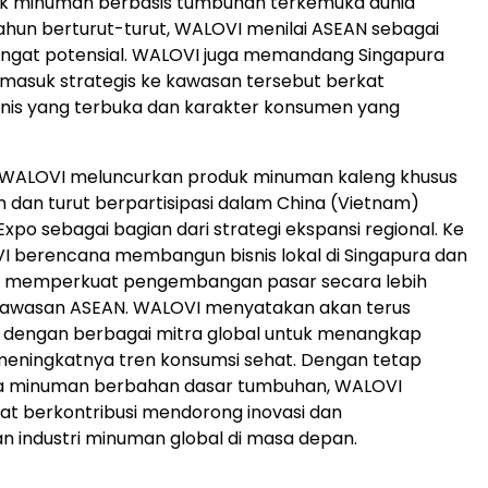
k minuman berbasis tumbuhan terkemuka dunia
ahun berturut-turut, WALOVI menilai ASEAN sebagai
angat potensial. WALOVI juga memandang Singapura
 masuk strategis ke kawasan tersebut berkat
snis yang terbuka dan karakter konsumen yang
u, WALOVI meluncurkan produk minuman kaleng khusus
 dan turut berpartisipasi dalam China (Vietnam)
xpo sebagai bagian dari strategi ekspansi regional. Ke
I berencana membangun bisnis lokal di Singapura dan
a memperkuat pengembangan pasar secara lebih
i kawasan ASEAN. WALOVI menyatakan akan terus
i dengan berbagai mitra global untuk menangkap
meningkatnya tren konsumsi sehat. Dengan tetap
a minuman berbahan dasar tumbuhan, WALOVI
t berkontribusi mendorong inovasi dan
 industri minuman global di masa depan.