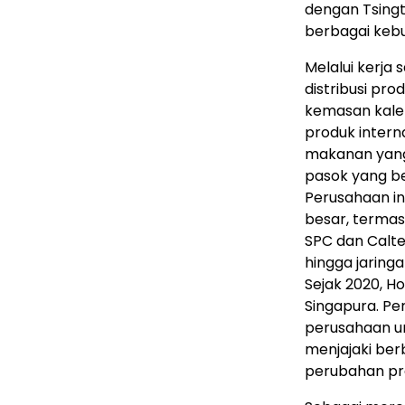
dengan Tsingt
berbagai keb
Melalui kerja
distribusi pro
kemasan kale
produk interna
makanan yang 
pasok yang be
Perusahaan ini
besar, termas
SPC dan Calte
hingga jaringa
Sejak 2020, H
Singapura. Pe
perusahaan u
menjajaki ber
perubahan pre