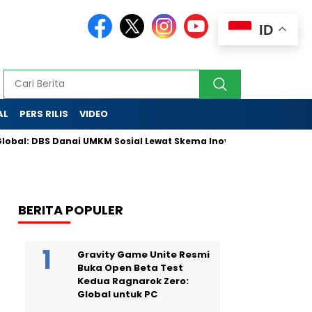
ID
AL
PERS RILIS
VIDEO
BS Danai UMKM Sosial Lewat Skema Inovatif
Partai Golkar D
BERITA POPULER
Gravity Game Unite Resmi
Buka Open Beta Test
Kedua Ragnarok Zero:
Global untuk PC