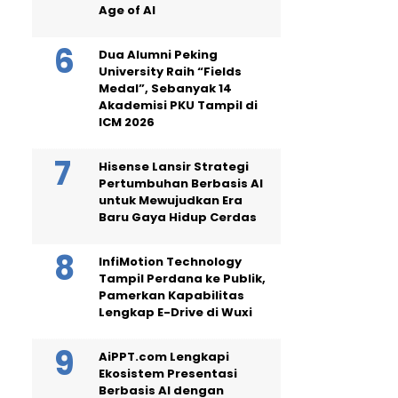
Age of AI
Dua Alumni Peking
University Raih “Fields
Medal”, Sebanyak 14
Akademisi PKU Tampil di
ICM 2026
Hisense Lansir Strategi
Pertumbuhan Berbasis AI
untuk Mewujudkan Era
Baru Gaya Hidup Cerdas
InfiMotion Technology
Tampil Perdana ke Publik,
Pamerkan Kapabilitas
Lengkap E-Drive di Wuxi
AiPPT.com Lengkapi
Ekosistem Presentasi
Berbasis AI dengan