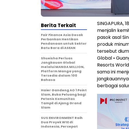
SINGAPURA, 18
Berita Terkait
menjalin kemi
Fair Finance Asia Desak
pasok asal Si
Perbankan Hentikan
produk minuma
Pendanaan untuk Sektor
Batu Bara di ASEAN
tersebut diu
Global • Guan
Shueisha Perluas
Jangkauan Global
Resorts World
melalui MANGA MILLION,
sama ini men
Platform Manga yang
Tersedia dalam 100
jangkauannya 
Bahasa
berbagai salur
Haier Gandeng AO 1 Point
Slam, Buka Peluang bagi
Petenis Komunitas
Tampil di Ajang Grand
Slam
SUS ENVIRONMENT Raih
Dua Proyek WtE di
Indonesia, Percepat