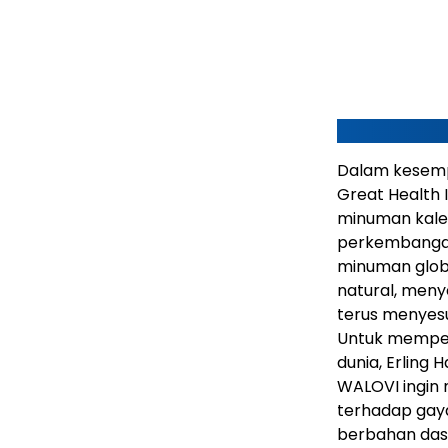
Dalam kesemp
Great Health I
minuman kale
perkembangan
minuman glob
natural, meny
terus menyesu
Untuk memper
dunia, Erling 
WALOVI ingin
terhadap gay
berbahan dasa