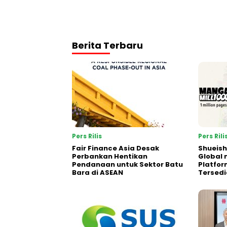
Berita Terbaru
Pers Rilis
Pers Rili
Fair Finance Asia Desak
Shueish
Perbankan Hentikan
Global 
Pendanaan untuk Sektor Batu
Platfo
Bara di ASEAN
Tersedi