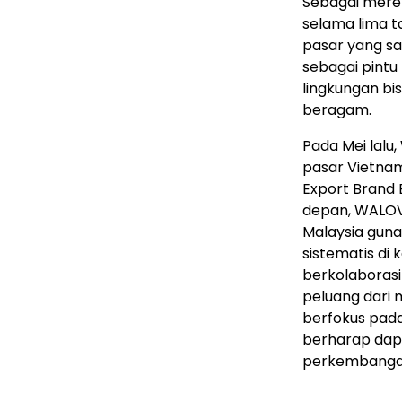
Sebagai mere
selama lima t
pasar yang s
sebagai pintu
lingkungan bi
beragam.
Pada Mei lal
pasar Vietnam
Export Brand E
depan, WALOV
Malaysia gun
sistematis d
berkolaboras
peluang dari 
berfokus pad
berharap dapa
perkembangan