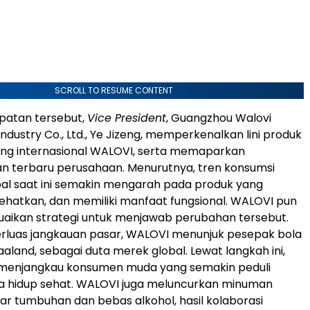
SCROLL TO RESUME CONTENT
atan tersebut,
Vice President
, Guangzhou Walovi
ndustry Co., Ltd., Ye Jizeng, memperkenalkan lini produk
ng internasional WALOVI, serta memaparkan
 terbaru perusahaan. Menurutnya, tren konsumsi
al saat ini semakin mengarah pada produk yang
ehatkan, dan memiliki manfaat fungsional. WALOVI pun
aikan strategi untuk menjawab perubahan tersebut.
luas jangkauan pasar, WALOVI menunjuk pesepak bola
Haaland, sebagai duta merek global. Lewat langkah ini,
 menjangkau konsumen muda yang semakin peduli
a hidup sehat. WALOVI juga meluncurkan minuman
r tumbuhan dan bebas alkohol, hasil kolaborasi