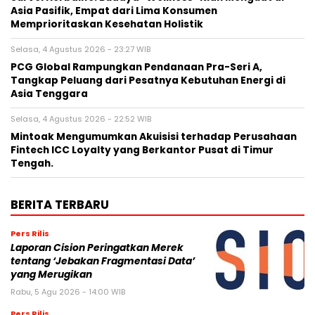
Asia Pasifik, Empat dari Lima Konsumen
Memprioritaskan Kesehatan Holistik
Selasa, 4 Agustus 2026 - 23:27 WIB
PCG Global Rampungkan Pendanaan Pra-Seri A,
Tangkap Peluang dari Pesatnya Kebutuhan Energi di
Asia Tenggara
Selasa, 4 Agustus 2026 - 22:52 WIB
Mintoak Mengumumkan Akuisisi terhadap Perusahaan
Fintech ICC Loyalty yang Berkantor Pusat di Timur
Tengah.
BERITA TERBARU
Pers Rilis
Laporan Cision Peringatkan Merek
tentang ‘Jebakan Fragmentasi Data’
yang Merugikan
Rabu, 5 Agu 2026 - 14:00 WIB
Pers Rilis