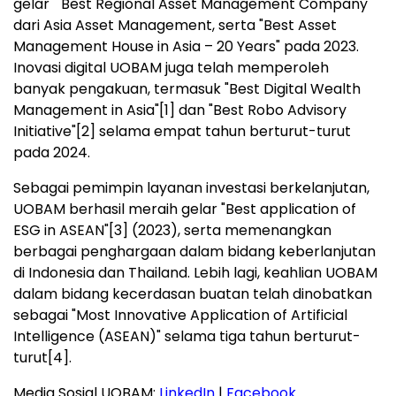
gelar " Best Regional Asset Management Company"
dari Asia Asset Management, serta "Best Asset
Management House in Asia – 20 Years" pada 2023.
Inovasi digital UOBAM juga telah memperoleh
banyak pengakuan, termasuk "Best Digital Wealth
Management in Asia"
[1]
dan "Best Robo Advisory
Initiative"
[2]
selama empat tahun berturut-turut
pada 2024.
Sebagai pemimpin layanan investasi berkelanjutan,
UOBAM berhasil meraih gelar "Best application of
ESG in ASEAN"
[3]
(2023), serta memenangkan
berbagai penghargaan dalam bidang keberlanjutan
di Indonesia dan Thailand. Lebih lagi, keahlian UOBAM
dalam bidang kecerdasan buatan telah dinobatkan
sebagai "Most Innovative Application of Artificial
Intelligence (ASEAN)" selama tiga tahun berturut-
turut
[4]
.
Media Sosial UOBAM:
LinkedIn
|
Facebook