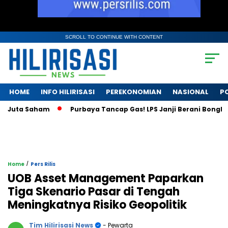
SCROLL TO CONTINUE WITH CONTENT
HOME
INFO HILIRISASI
PEREKONOMIAN
NASIONAL
PO
uta Saham
Purbaya Tancap Gas! LPS Janji Berani Bongkar Kri
/
Home
Pers Rilis
UOB Asset Management Paparkan
Tiga Skenario Pasar di Tengah
Meningkatnya Risiko Geopolitik
Tim Hilirisasi News
- Pewarta