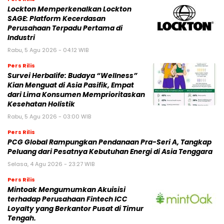
Lockton Memperkenalkan Lockton
SAGE: Platform Kecerdasan
Perusahaan Terpadu Pertama di
Industri
Rabu, 5 Agu 2026 - 04:12 WIB
Pers Rilis
Survei Herbalife: Budaya “Wellness”
Kian Menguat di Asia Pasifik, Empat
dari Lima Konsumen Memprioritaskan
Kesehatan Holistik
Rabu, 5 Agu 2026 - 03:00 WIB
Pers Rilis
PCG Global Rampungkan Pendanaan Pra-Seri A, Tangkap
Peluang dari Pesatnya Kebutuhan Energi di Asia Tenggara
Selasa, 4 Agu 2026 - 23:27 WIB
Pers Rilis
Mintoak Mengumumkan Akuisisi
terhadap Perusahaan Fintech ICC
Loyalty yang Berkantor Pusat di Timur
Tengah.