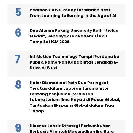
Pearson x AWS Ready for What’s Next:
From Learning to Earning in the Age of AI
Dua Alumni Peking University Raih “Fields
Medal”, Sebanyak 14 Akademisi PKU
Tampil di ICM 2026
InfiMotion Technology Tampil Perdana ke
Publik, Pamerkan Kapabilitas Lengkap E-
Drive di Wuxi
Haier Biomedical Raih Dua Peringkat
Teratas dalam Laporan Euromonitor
tentang Penjualan Peralatan
Laboratorium Ilmu Hayati di Pasar Global,
Tuntaskan Ekspansi Global dalam Tiga
Tahap
Hisense Lansir Strategi Pertumbuhan
Berbasis AI untuk Mewujudkan Era Baru