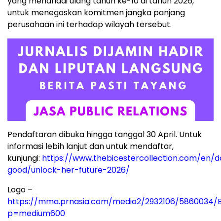
yang menandai ulang tahun ke-10 di tahun 2026,
untuk menegaskan komitmen jangka panjang
perusahaan ini terhadap wilayah tersebut.
Pendaftaran dibuka hingga tanggal 30 April. Untuk
informasi lebih lanjut dan untuk mendaftar,
kunjungi:
https://www.thebicestercollection.com/en/d
good/unlock-her-future-2026/
Logo –
https://mma.prnasia.com/media2/2932106/5860034/B
p=medium600