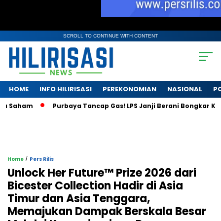
SCROLL TO CONTINUE WITH CONTENT
HOME
INFO HILIRISASI
PEREKONOMIAN
NASIONAL
PO
aham
Purbaya Tancap Gas! LPS Janji Berani Bongkar Krisis Ba
/
Home
Pers Rilis
Unlock Her Future™ Prize 2026 dari
Bicester Collection Hadir di Asia
Timur dan Asia Tenggara,
Memajukan Dampak Berskala Besar