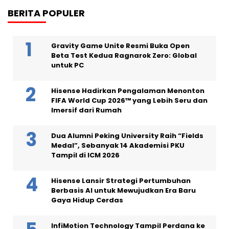
BERITA POPULER
Gravity Game Unite Resmi Buka Open
Beta Test Kedua Ragnarok Zero: Global
untuk PC
Hisense Hadirkan Pengalaman Menonton
FIFA World Cup 2026™ yang Lebih Seru dan
Imersif dari Rumah
Dua Alumni Peking University Raih “Fields
Medal”, Sebanyak 14 Akademisi PKU
Tampil di ICM 2026
Hisense Lansir Strategi Pertumbuhan
Berbasis AI untuk Mewujudkan Era Baru
Gaya Hidup Cerdas
InfiMotion Technology Tampil Perdana ke