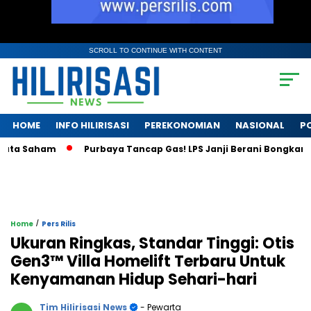
SCROLL TO CONTINUE WITH CONTENT
HOME
INFO HILIRISASI
PEREKONOMIAN
NASIONAL
PO
 Saham
Purbaya Tancap Gas! LPS Janji Berani Bongkar Krisis
/
Home
Pers Rilis
Ukuran Ringkas, Standar Tinggi: Otis
Gen3™ Villa Homelift Terbaru Untuk
Kenyamanan Hidup Sehari-hari
Tim Hilirisasi News
- Pewarta