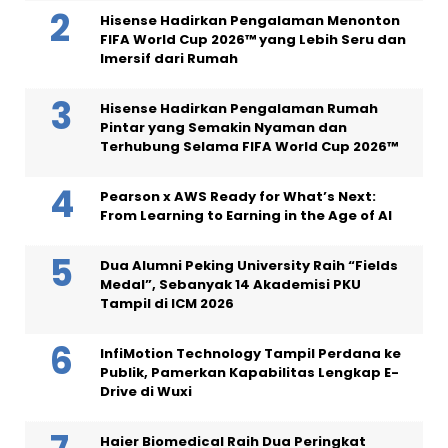
Hisense Hadirkan Pengalaman Menonton
FIFA World Cup 2026™ yang Lebih Seru dan
Imersif dari Rumah
Hisense Hadirkan Pengalaman Rumah
Pintar yang Semakin Nyaman dan
Terhubung Selama FIFA World Cup 2026™
Pearson x AWS Ready for What’s Next:
From Learning to Earning in the Age of AI
Dua Alumni Peking University Raih “Fields
Medal”, Sebanyak 14 Akademisi PKU
Tampil di ICM 2026
InfiMotion Technology Tampil Perdana ke
Publik, Pamerkan Kapabilitas Lengkap E-
Drive di Wuxi
Haier Biomedical Raih Dua Peringkat