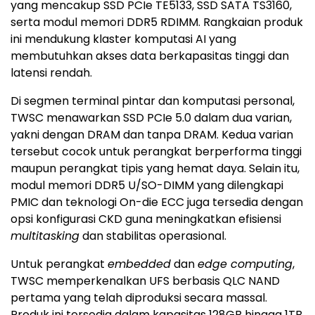
yang mencakup SSD PCIe TE5133, SSD SATA TS3160,
serta modul memori DDR5 RDIMM. Rangkaian produk
ini mendukung klaster komputasi AI yang
membutuhkan akses data berkapasitas tinggi dan
latensi rendah.
Di segmen terminal pintar dan komputasi personal,
TWSC menawarkan SSD PCIe 5.0 dalam dua varian,
yakni dengan DRAM dan tanpa DRAM. Kedua varian
tersebut cocok untuk perangkat berperforma tinggi
maupun perangkat tipis yang hemat daya. Selain itu,
modul memori DDR5 U/SO-DIMM yang dilengkapi
PMIC dan teknologi On-die ECC juga tersedia dengan
opsi konfigurasi CKD guna meningkatkan efisiensi
multitasking
dan stabilitas operasional.
Untuk perangkat
embedded
dan
edge computing
,
TWSC memperkenalkan UFS berbasis QLC NAND
pertama yang telah diproduksi secara massal.
Produk ini tersedia dalam kapasitas 128GB hingga 1TB,