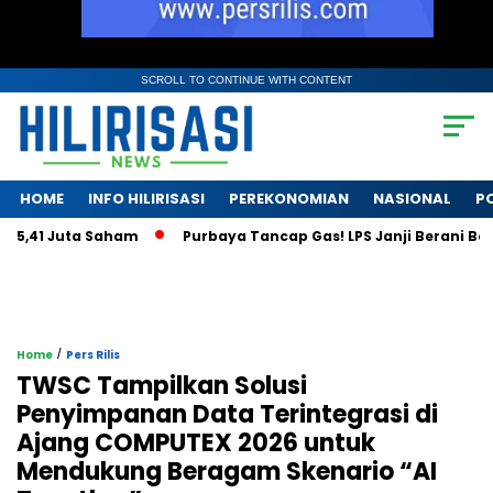
SCROLL TO CONTINUE WITH CONTENT
HOME
INFO HILIRISASI
PEREKONOMIAN
NASIONAL
PO
 Juta Saham
Purbaya Tancap Gas! LPS Janji Berani Bongkar K
/
Home
Pers Rilis
TWSC Tampilkan Solusi
Penyimpanan Data Terintegrasi di
Ajang COMPUTEX 2026 untuk
Mendukung Beragam Skenario “AI