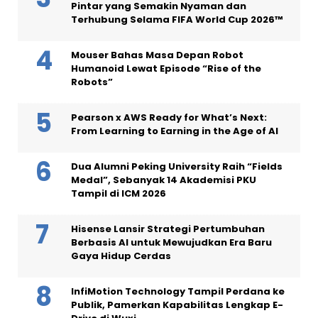
Pintar yang Semakin Nyaman dan
Terhubung Selama FIFA World Cup 2026™
Mouser Bahas Masa Depan Robot
Humanoid Lewat Episode “Rise of the
Robots”
Pearson x AWS Ready for What’s Next:
From Learning to Earning in the Age of AI
Dua Alumni Peking University Raih “Fields
Medal”, Sebanyak 14 Akademisi PKU
Tampil di ICM 2026
Hisense Lansir Strategi Pertumbuhan
Berbasis AI untuk Mewujudkan Era Baru
Gaya Hidup Cerdas
InfiMotion Technology Tampil Perdana ke
Publik, Pamerkan Kapabilitas Lengkap E-