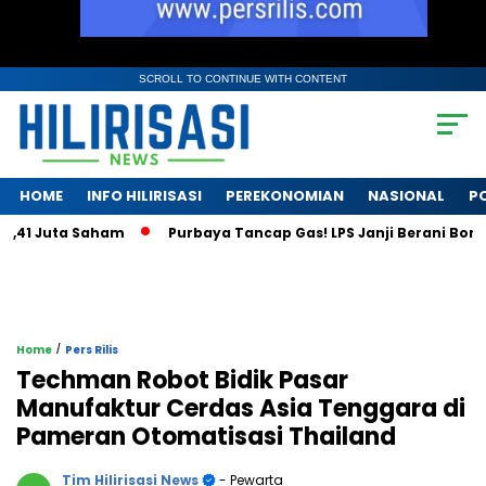
SCROLL TO CONTINUE WITH CONTENT
HOME
INFO HILIRISASI
PEREKONOMIAN
NASIONAL
PO
1 Juta Saham
Purbaya Tancap Gas! LPS Janji Berani Bongkar 
/
Home
Pers Rilis
Techman Robot Bidik Pasar
Manufaktur Cerdas Asia Tenggara di
Pameran Otomatisasi Thailand
Tim Hilirisasi News
- Pewarta