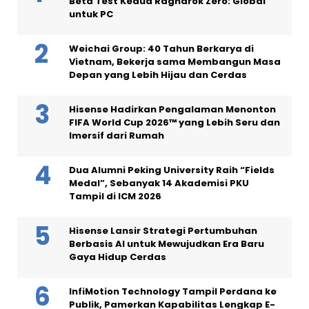
Beta Test Kedua Ragnarok Zero: Global
untuk PC
Weichai Group: 40 Tahun Berkarya di
Vietnam, Bekerja sama Membangun Masa
Depan yang Lebih Hijau dan Cerdas
Hisense Hadirkan Pengalaman Menonton
FIFA World Cup 2026™ yang Lebih Seru dan
Imersif dari Rumah
Dua Alumni Peking University Raih “Fields
Medal”, Sebanyak 14 Akademisi PKU
Tampil di ICM 2026
Hisense Lansir Strategi Pertumbuhan
Berbasis AI untuk Mewujudkan Era Baru
Gaya Hidup Cerdas
InfiMotion Technology Tampil Perdana ke
Publik, Pamerkan Kapabilitas Lengkap E-