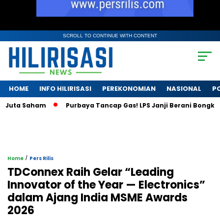
SCROLL TO CONTINUE WITH CONTENT
HOME
INFO HILIRISASI
PEREKONOMIAN
NASIONAL
PO
ta Saham
Purbaya Tancap Gas! LPS Janji Berani Bongkar Kris
/
Home
Pers Rilis
TDConnex Raih Gelar “Leading
Innovator of the Year — Electronics”
dalam Ajang India MSME Awards
2026