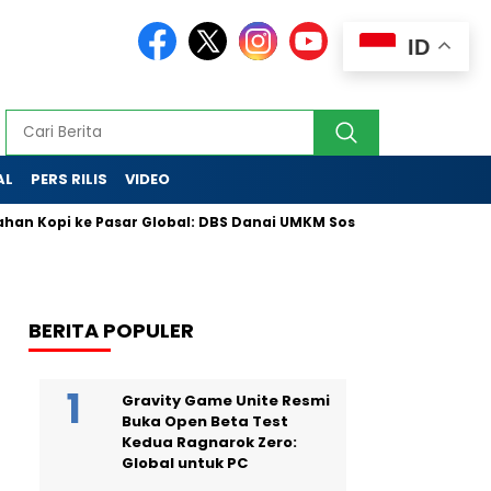
ID
AL
PERS RILIS
VIDEO
n Kopi ke Pasar Global: DBS Danai UMKM Sosial Lewat Skema Inova
BERITA POPULER
Gravity Game Unite Resmi
Buka Open Beta Test
Kedua Ragnarok Zero:
Global untuk PC