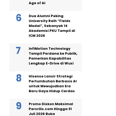
Age of AI
Dua Alumni Peking
University Raih “Fields
Medal”, Sebanyak 14
Akademisi PKU Tampil di
ICM 2026
InfiMotion Technology
Tampil Perdana ke Publik,
Pamerkan Kapabilitas
Lengkap E-Drive di Wuxi
Hisense Lansir Strategi
Pertumbuhan Berbasis AI
untuk Mewujudkan Era
Baru Gaya Hidup Cerdas
Promo Diskon Maksimal
Persrilis.com Hingga 31
Juli 2026 Buka