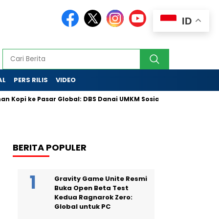
ID
AL
PERS RILIS
VIDEO
Kopi ke Pasar Global: DBS Danai UMKM Sosial Lewat Skema Inovat
BERITA POPULER
Gravity Game Unite Resmi
Buka Open Beta Test
Kedua Ragnarok Zero:
Global untuk PC