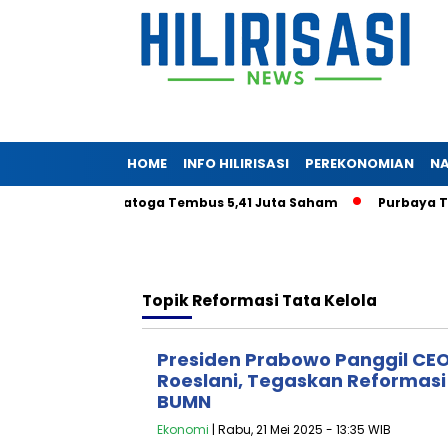
HOME
INFO HILIRISASI
PEREKONOMIAN
NA
ryadjaya di Saratoga Tembus 5,41 Juta Saham
Purbaya Tanca
Topik
Reformasi Tata Kelola
Presiden Prabowo Panggil CE
Roeslani, Tegaskan Reformasi 
BUMN
Ekonomi
| Rabu, 21 Mei 2025 - 13:35 WIB