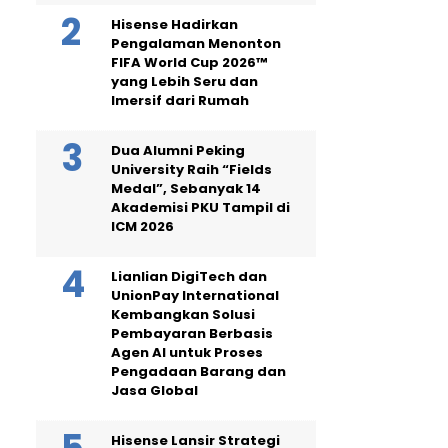
Hisense Hadirkan
Pengalaman Menonton
FIFA World Cup 2026™
yang Lebih Seru dan
Imersif dari Rumah
Dua Alumni Peking
University Raih “Fields
Medal”, Sebanyak 14
Akademisi PKU Tampil di
ICM 2026
Lianlian DigiTech dan
UnionPay International
Kembangkan Solusi
Pembayaran Berbasis
Agen AI untuk Proses
Pengadaan Barang dan
Jasa Global
Hisense Lansir Strategi