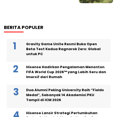
BERITA POPULER
Gravity Game Unite Resmi Buka Open
Beta Test Kedua Ragnarok Zero: Global
untuk PC
Hisense Hadirkan Pengalaman Menonton
FIFA World Cup 2026™ yang Lebih Seru dan
Imersif dari Rumah
Dua Alumni Peking University Raih “Fields
Medal”, Sebanyak 14 Akademisi PKU
Tampil di ICM 2026
Hisense Lansir Strategi Pertumbuhan