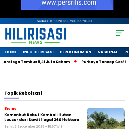
SCROLL TO CONTINUE WITH CONTENT
HOME
INFO HILIRISASI
PEREKONOMIAN
NASIONAL
PO
 Saratoga Tembus 5,41 Juta Saham
Purbaya Tancap Gas! LPS 
Topik
Reboisasi
Bisnis
Kemenhut Rebut Kembali Hutan
Leuser dari Sawit Ilegal 360 Hektare
Senin, 8 September 2025 - 16:57 WIB