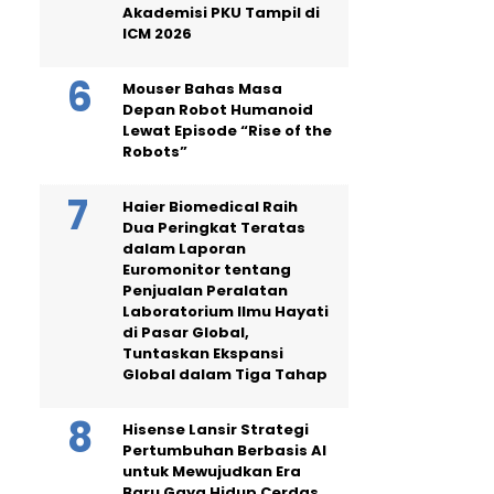
Akademisi PKU Tampil di
ICM 2026
Mouser Bahas Masa
Depan Robot Humanoid
Lewat Episode “Rise of the
Robots”
Haier Biomedical Raih
Dua Peringkat Teratas
dalam Laporan
Euromonitor tentang
Penjualan Peralatan
Laboratorium Ilmu Hayati
di Pasar Global,
Tuntaskan Ekspansi
Global dalam Tiga Tahap
Hisense Lansir Strategi
Pertumbuhan Berbasis AI
untuk Mewujudkan Era
Baru Gaya Hidup Cerdas