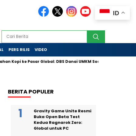
ID
AL
PERS RILIS
VIDEO
an Kopi ke Pasar Global: DBS Danai UMKM Sosial Lewat Skema Inov
BERITA POPULER
Gravity Game Unite Resmi
Buka Open Beta Test
Kedua Ragnarok Zero:
Global untuk PC