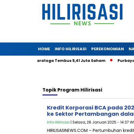
HOME
INFO HILIRISASI
PEREKONOMIAN
NA
oeryadjaya di Saratoga Tembus 5,41 Juta Saham
Purbaya Tan
Topik
Program Hilirisasi
Kredit Korporasi BCA pada 20
ke Sektor Pertambangan dalam
Info Hilirisasi
| Selasa, 28 Januari 2025 - 14:37 W
HIRILISASINEWS.COM – Pertumbuhan kredi