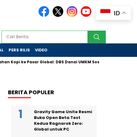
ID
AL
PERS RILIS
VIDEO
n Kopi ke Pasar Global: DBS Danai UMKM Sosial Lewat Skema Inova
BERITA POPULER
Gravity Game Unite Resmi
Buka Open Beta Test
Kedua Ragnarok Zero:
Global untuk PC