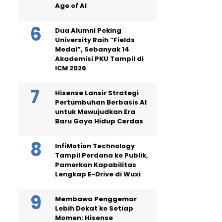
Age of AI
Dua Alumni Peking
University Raih “Fields
Medal”, Sebanyak 14
Akademisi PKU Tampil di
ICM 2026
Hisense Lansir Strategi
Pertumbuhan Berbasis AI
untuk Mewujudkan Era
Baru Gaya Hidup Cerdas
InfiMotion Technology
Tampil Perdana ke Publik,
Pamerkan Kapabilitas
Lengkap E-Drive di Wuxi
Membawa Penggemar
Lebih Dekat ke Setiap
Momen: Hisense