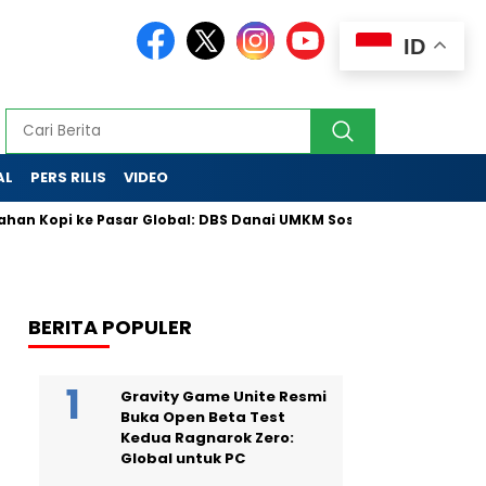
ID
AL
PERS RILIS
VIDEO
n Kopi ke Pasar Global: DBS Danai UMKM Sosial Lewat Skema Inova
BERITA POPULER
Gravity Game Unite Resmi
Buka Open Beta Test
Kedua Ragnarok Zero:
Global untuk PC