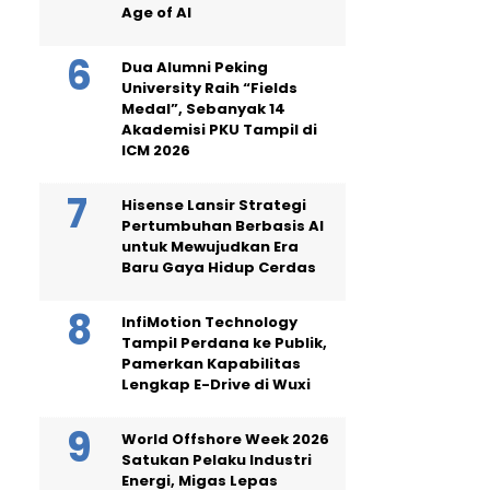
Age of AI
Dua Alumni Peking
University Raih “Fields
Medal”, Sebanyak 14
Akademisi PKU Tampil di
ICM 2026
Hisense Lansir Strategi
Pertumbuhan Berbasis AI
untuk Mewujudkan Era
Baru Gaya Hidup Cerdas
InfiMotion Technology
Tampil Perdana ke Publik,
Pamerkan Kapabilitas
Lengkap E-Drive di Wuxi
World Offshore Week 2026
Satukan Pelaku Industri
Energi, Migas Lepas