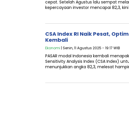
cepat. Setelah Agustus lalu sempat me
kepercayaan investor mencapai 82,3, kini 
CSA Index RI Naik Pesat, Opti
Kembali
Ekonomi
| Senin, 11 Agustus 2025 - 19:17 WIB
PASAR modal Indonesia kembali menapaki j
Sensitivity Analysis Index (CSA Index) un
menunjukkan angka 82,3, melesat hampir