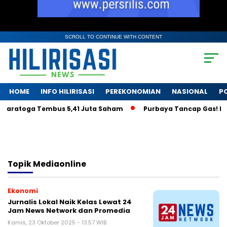
SCROLL TO CONTINUE WITH CONTENT
HOME
INFO HILIRISASI
PEREKONOMIAN
NASIONAL
PO
 Saratoga Tembus 5,41 Juta Saham
Purbaya Tancap Gas! LPS 
Topik
Mediaonline
Ekonomi
Jurnalis Lokal Naik Kelas Lewat 24
Jam News Network dan Promedia
Kamis, 23 Oktober 2025 - 13:57 WIB