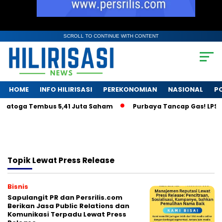
SCROLL TO CONTINUE WITH CONTENT
HOME
INFO HILIRISASI
PEREKONOMIAN
NASIONAL
PO
aratoga Tembus 5,41 Juta Saham
Purbaya Tancap Gas! LPS Jan
Topik
Lewat Press Release
Bisnis
Sapulangit PR dan Persrilis.com
Berikan Jasa Public Relations dan
Komunikasi Terpadu Lewat Press