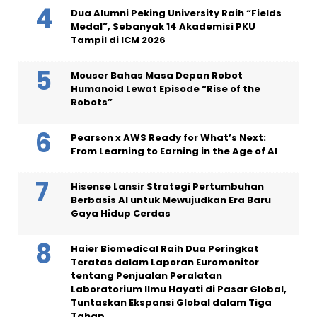
Dua Alumni Peking University Raih “Fields
Medal”, Sebanyak 14 Akademisi PKU
Tampil di ICM 2026
Mouser Bahas Masa Depan Robot
Humanoid Lewat Episode “Rise of the
Robots”
Pearson x AWS Ready for What’s Next:
From Learning to Earning in the Age of AI
Hisense Lansir Strategi Pertumbuhan
Berbasis AI untuk Mewujudkan Era Baru
Gaya Hidup Cerdas
Haier Biomedical Raih Dua Peringkat
Teratas dalam Laporan Euromonitor
tentang Penjualan Peralatan
Laboratorium Ilmu Hayati di Pasar Global,
Tuntaskan Ekspansi Global dalam Tiga
Tahap