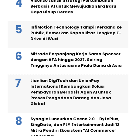
Hisense Lansir Strategi Pertumbuhan
Berbasis AI untuk Mewujudkan Era Baru
Gaya Hidup Cerdas
InfiMotion Technology Tampil Perdana ke
Publik, Pamerkan Kapabilitas Lengkap E-
Drive di Wuxi
Mitrade Perpanjang Kerja Sama Sponsor
dengan AFA hingga 2027, Seiring
Tingginya Antusiasme Piala Dunia di Asia
Lianlian DigiTech dan UnionPay
International Kembangkan Solusi
Pembayaran Berbasis Agen AI untuk
Proses Pengadaan Barang dan Jasa
Global
Synagie Luncurkan Geene 2.0 – BytePlus,
SingData, dan FLY Entertainment Jadi 12
Mitra Pendiri Ekosistem “AI Commerce”