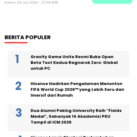
Kamis, 24 Juli 2025 - 07:39 WIB
BERITA POPULER
Gravity Game Unite Resmi Buka Open
Beta Test Kedua Ragnarok Zero: Global
untuk PC
Hisense Hadirkan Pengalaman Menonton
FIFA World Cup 2026™ yang Lebih Seru dan
Imersif dari Rumah
Dua Alumni Peking University Raih “Fields
Medal”, Sebanyak 14 Akademisi PKU
Tampil di ICM 2026