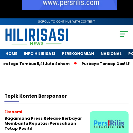
SCROLL TO CONTINUE WITH CONTENT
HOME
INFO HILIRISASI
PEREKONOMIAN
NASIONAL
PO
aratoga Tembus 5,41 Juta Saham
Purbaya Tancap Gas! LPS Ja
Topik
Konten Bersponsor
Ekonomi
Bagaimana Press Release Berbayar
Membantu Reputasi Perusahaan
Tetap Positif