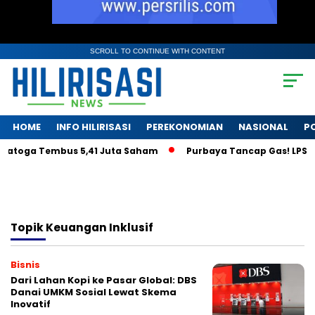
SCROLL TO CONTINUE WITH CONTENT
HOME
INFO HILIRISASI
PEREKONOMIAN
NASIONAL
PO
ratoga Tembus 5,41 Juta Saham
Purbaya Tancap Gas! LPS Jan
Topik
Keuangan Inklusif
Bisnis
Dari Lahan Kopi ke Pasar Global: DBS
Danai UMKM Sosial Lewat Skema
Inovatif