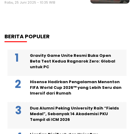
Rabu, 25 Juni 2025 - 10:35 WIB
BERITA POPULER
Gravity Game Unite Resmi Buka Open
Beta Test Kedua Ragnarok Zero: Global
untuk PC
Hisense Hadirkan Pengalaman Menonton
FIFA World Cup 2026™ yang Lebih Seru dan
Imersif dari Rumah
Dua Alumni Peking University Raih “Fields
Medal”, Sebanyak 14 Akademisi PKU
Tampil di ICM 2026