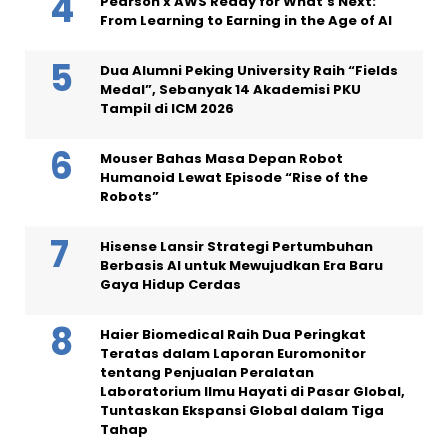
Pearson x AWS Ready for What’s Next:
From Learning to Earning in the Age of AI
Dua Alumni Peking University Raih “Fields
Medal”, Sebanyak 14 Akademisi PKU
Tampil di ICM 2026
Mouser Bahas Masa Depan Robot
Humanoid Lewat Episode “Rise of the
Robots”
Hisense Lansir Strategi Pertumbuhan
Berbasis AI untuk Mewujudkan Era Baru
Gaya Hidup Cerdas
Haier Biomedical Raih Dua Peringkat
Teratas dalam Laporan Euromonitor
tentang Penjualan Peralatan
Laboratorium Ilmu Hayati di Pasar Global,
Tuntaskan Ekspansi Global dalam Tiga
Tahap