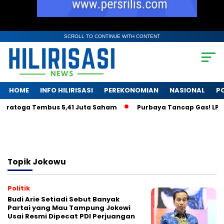
SCROLL TO CONTINUE WITH CONTENT
HOME
INFO HILIRISASI
PEREKONOMIAN
NASIONAL
PO
aratoga Tembus 5,41 Juta Saham
Purbaya Tancap Gas! LPS Ja
Topik
Jokowu
Politik
Budi Arie Setiadi Sebut Banyak
Partai yang Mau Tampung Jokowi
Usai Resmi Dipecat PDI Perjuangan