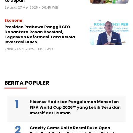
ke Depan
Selasa, 27 Mei 2025 - 06:45 WIB
Ekonomi
Presiden Prabowo Panggil CEO
Danantara Rosan Roeslani,
Tegaskan Reformasi Tata Kelola
Investasi BUMN
Rabu, 21 Mei 2025 - 13:35 WIB
BERITA POPULER
Hisense Hadirkan Pengalaman Menonton
FIFA World Cup 2026™ yang Lebih Seru dan
Imersif dari Rumah
Gravity Game Unite Resmi Buka Open