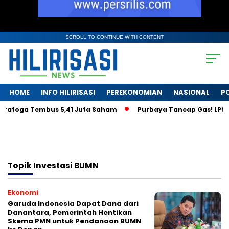
SCROLL TO CONTINUE WITH CONTENT
HOME
INFO HILIRISASI
PEREKONOMIAN
NASIONAL
PO
aratoga Tembus 5,41 Juta Saham
Purbaya Tancap Gas! LPS Jan
Topik
Investasi BUMN
Ekonomi
Garuda Indonesia Dapat Dana dari
Danantara, Pemerintah Hentikan
Skema PMN untuk Pendanaan BUMN