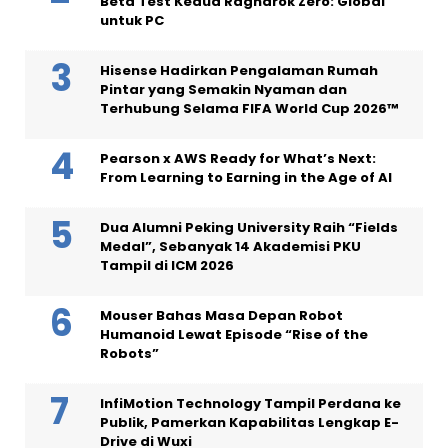
Beta Test Kedua Ragnarok Zero: Global
untuk PC
Hisense Hadirkan Pengalaman Rumah
Pintar yang Semakin Nyaman dan
Terhubung Selama FIFA World Cup 2026™
Pearson x AWS Ready for What’s Next:
From Learning to Earning in the Age of AI
Dua Alumni Peking University Raih “Fields
Medal”, Sebanyak 14 Akademisi PKU
Tampil di ICM 2026
Mouser Bahas Masa Depan Robot
Humanoid Lewat Episode “Rise of the
Robots”
InfiMotion Technology Tampil Perdana ke
Publik, Pamerkan Kapabilitas Lengkap E-
Drive di Wuxi