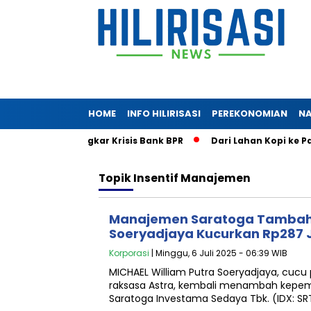
HOME
INFO HILIRISASI
PEREKONOMIAN
NA
nji Berani Bongkar Krisis Bank BPR
Dari Lahan Kopi ke Pasa
Topik
Insentif Manajemen
Manajemen Saratoga Tambah
Soeryadjaya Kucurkan Rp287 
Korporasi
| Minggu, 6 Juli 2025 - 06:39 WIB
MICHAEL William Putra Soeryadjaya, cucu 
raksasa Astra, kembali menambah kepem
Saratoga Investama Sedaya Tbk. (IDX: S