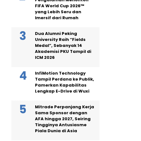
FIFA World Cup 2026™
yang Lebih Seru dan
Imersif dari Rumah
Dua Alumni Peking
University Raih “Fields
Medal”, Sebanyak 14
Akademisi PKU Tampil di
ICM 2026
InfiMotion Technology
Tampil Perdana ke Publik,
Pamerkan Kapabilitas
Lengkap E-Drive di Wuxi
Mitrade Perpanjang Kerja
Sama Sponsor dengan
AFA hingga 2027, Seiring
Tingginya Antusiasme
Piala Dunia di Asia