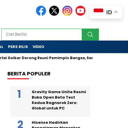
ID
AL
PERS RILIS
VIDEO
i Golkar Dorong Reuni Pemimpin Bangsa, Sarankan Diplomasi Na
BERITA POPULER
Gravity Game Unite Resmi
Buka Open Beta Test
Kedua Ragnarok Zero:
Global untuk PC
Hisense Hadirkan
Pengalaman Menonton