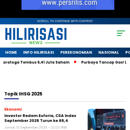
SCROLL TO CONTINUE WITH CONTENT
HOME
INFO HILIRISASI
PEREKONOMIAN
NASIONAL
PO
Saratoga Tembus 5,41 Juta Saham
Purbaya Tancap Gas! LPS J
Topik
IHSG 2025
Ekonomi
Investor Redam Euforia, CSA Index
September 2025 Turun ke 65,4
Jumat, 12 September 2025 - 22:02 WIB