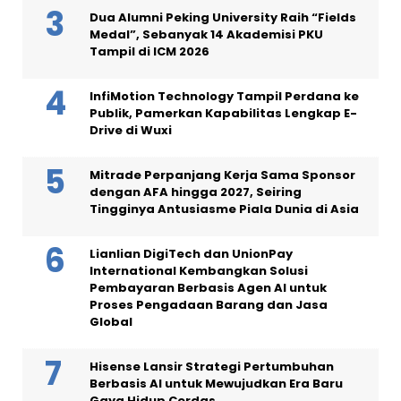
Dua Alumni Peking University Raih “Fields
Medal”, Sebanyak 14 Akademisi PKU
Tampil di ICM 2026
InfiMotion Technology Tampil Perdana ke
Publik, Pamerkan Kapabilitas Lengkap E-
Drive di Wuxi
Mitrade Perpanjang Kerja Sama Sponsor
dengan AFA hingga 2027, Seiring
Tingginya Antusiasme Piala Dunia di Asia
Lianlian DigiTech dan UnionPay
International Kembangkan Solusi
Pembayaran Berbasis Agen AI untuk
Proses Pengadaan Barang dan Jasa
Global
Hisense Lansir Strategi Pertumbuhan
Berbasis AI untuk Mewujudkan Era Baru
Gaya Hidup Cerdas