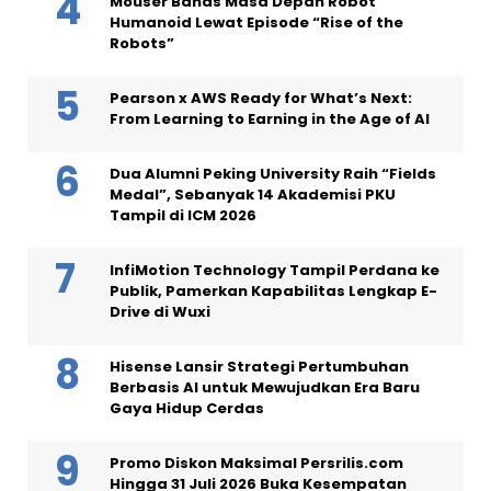
Mouser Bahas Masa Depan Robot
Humanoid Lewat Episode “Rise of the
Robots”
Pearson x AWS Ready for What’s Next:
From Learning to Earning in the Age of AI
Dua Alumni Peking University Raih “Fields
Medal”, Sebanyak 14 Akademisi PKU
Tampil di ICM 2026
InfiMotion Technology Tampil Perdana ke
Publik, Pamerkan Kapabilitas Lengkap E-
Drive di Wuxi
Hisense Lansir Strategi Pertumbuhan
Berbasis AI untuk Mewujudkan Era Baru
Gaya Hidup Cerdas
Promo Diskon Maksimal Persrilis.com
Hingga 31 Juli 2026 Buka Kesempatan