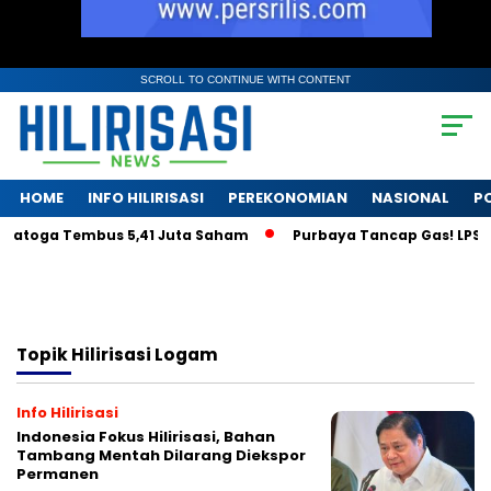
SCROLL TO CONTINUE WITH CONTENT
HOME
INFO HILIRISASI
PEREKONOMIAN
NASIONAL
PO
aratoga Tembus 5,41 Juta Saham
Purbaya Tancap Gas! LPS Jan
Topik
Hilirisasi Logam
Info Hilirisasi
Indonesia Fokus Hilirisasi, Bahan
Tambang Mentah Dilarang Diekspor
Permanen