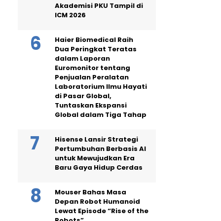
Akademisi PKU Tampil di
ICM 2026
Haier Biomedical Raih
Dua Peringkat Teratas
dalam Laporan
Euromonitor tentang
Penjualan Peralatan
Laboratorium Ilmu Hayati
di Pasar Global,
Tuntaskan Ekspansi
Global dalam Tiga Tahap
Hisense Lansir Strategi
Pertumbuhan Berbasis AI
untuk Mewujudkan Era
Baru Gaya Hidup Cerdas
Mouser Bahas Masa
Depan Robot Humanoid
Lewat Episode “Rise of the
Robots”