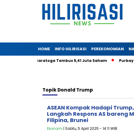
HOME
INFO HILIRISASI
PEREKONOMIAN
NA
oeryadjaya di Saratoga Tembus 5,41 Juta Saham
Purbaya Ta
Topik
Donald Trump
ASEAN Kompak Hadapi Trump,
Langkah Respons AS bareng Ma
Filipina, Brunei
Ekonomi
| Sabtu, 5 April 2025 - 14:11 WIB