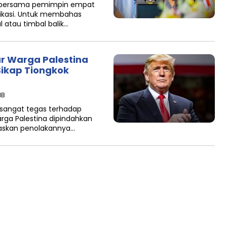
o bersama pemimpin empat
ikasi. Untuk membahas
l atau timbal balik…
r Warga Palestina
Sikap Tiongkok
IB
 sangat tegas terhadap
rga Palestina dipindahkan
gaskan penolakannya…