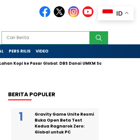
ID
AL
PERS RILIS
VIDEO
an Kopi ke Pasar Global: DBS Danai UMKM Sosial Lewat Skema Inov
BERITA POPULER
Gravity Game Unite Resmi
Buka Open Beta Test
Kedua Ragnarok Zero:
Global untuk PC