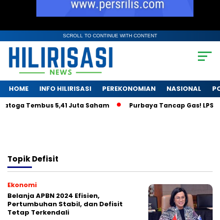
SCROLL TO CONTINUE WITH CONTENT
HOME
INFO HILIRISASI
PEREKONOMIAN
NASIONAL
PO
ratoga Tembus 5,41 Juta Saham
Purbaya Tancap Gas! LPS Janj
Topik
Defisit
Ekonomi
Belanja APBN 2024 Efisien,
Pertumbuhan Stabil, dan Defisit
Tetap Terkendali