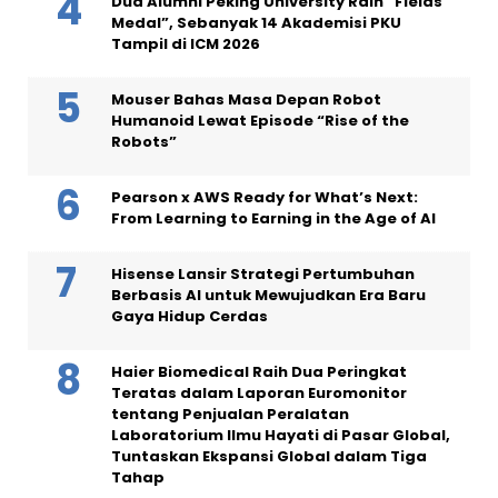
Dua Alumni Peking University Raih “Fields
Medal”, Sebanyak 14 Akademisi PKU
Tampil di ICM 2026
Mouser Bahas Masa Depan Robot
Humanoid Lewat Episode “Rise of the
Robots”
Pearson x AWS Ready for What’s Next:
From Learning to Earning in the Age of AI
Hisense Lansir Strategi Pertumbuhan
Berbasis AI untuk Mewujudkan Era Baru
Gaya Hidup Cerdas
Haier Biomedical Raih Dua Peringkat
Teratas dalam Laporan Euromonitor
tentang Penjualan Peralatan
Laboratorium Ilmu Hayati di Pasar Global,
Tuntaskan Ekspansi Global dalam Tiga
Tahap