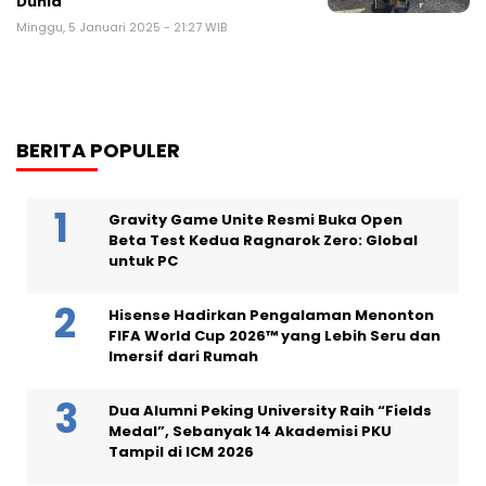
Dunia
Minggu, 5 Januari 2025 - 21:27 WIB
BERITA POPULER
Gravity Game Unite Resmi Buka Open
Beta Test Kedua Ragnarok Zero: Global
untuk PC
Hisense Hadirkan Pengalaman Menonton
FIFA World Cup 2026™ yang Lebih Seru dan
Imersif dari Rumah
Dua Alumni Peking University Raih “Fields
Medal”, Sebanyak 14 Akademisi PKU
Tampil di ICM 2026