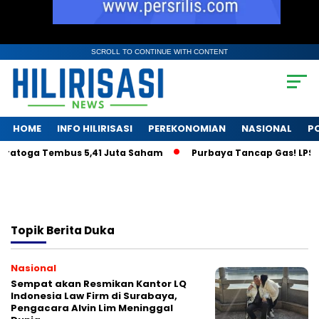
SCROLL TO CONTINUE WITH CONTENT
HOME
INFO HILIRISASI
PEREKONOMIAN
NASIONAL
PO
aratoga Tembus 5,41 Juta Saham
Purbaya Tancap Gas! LPS Ja
Topik
Berita Duka
Nasional
Sempat akan Resmikan Kantor LQ
Indonesia Law Firm di Surabaya,
Pengacara Alvin Lim Meninggal