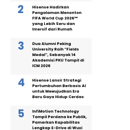
Hisense Hadirkan
Pengalaman Menonton
FIFA World Cup 2026™
yang Lebih Seru dan
Imersif dari Rumah
Dua Alumni Peking
University Raih “Fields
Medal”, Sebanyak 14
Akademisi PKU Tampil di
ICM 2026
Hisense Lansir Strategi
Pertumbuhan Berbasis AI
untuk Mewujudkan Era
Baru Gaya Hidup Cerdas
InfiMotion Technology
Tampil Perdana ke Publik,
Pamerkan Kapabilitas
Lengkap E-Drive di Wuxi