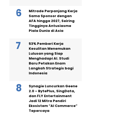
Mitrade Perpanjang Kerja
Sama Sponsor dengan
AFA hingga 2027, Seiring
Tingginya Antusiasme
Piala Dunia di Asia
53% Pemberi Kerja
Kesulitan Menemukan
Lulusan yang Siap
Menghadapi AI. Studi
Baru Petakan Enam
Langkah Strategis bagi
Indonesia
Synagie Luncurkan Geene
2.0 – BytePlus, SingData,
dan FLY Entertainment
Jadi 12 Mitra Pendiri
Ekosistem “AI Commerce”
Tepercaya