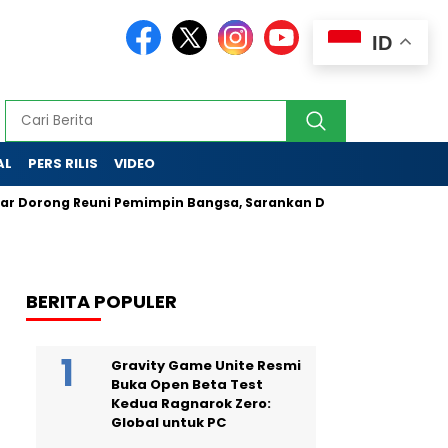
ID
AL
PERS RILIS
VIDEO
 Dorong Reuni Pemimpin Bangsa, Sarankan Diplomasi Nasi Goren
BERITA POPULER
Gravity Game Unite Resmi
Buka Open Beta Test
Kedua Ragnarok Zero:
Global untuk PC