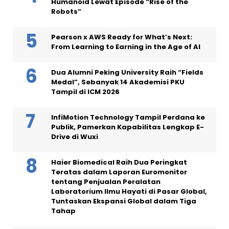
Humanoid Lewat Episode “Rise of the
Robots”
Pearson x AWS Ready for What’s Next:
From Learning to Earning in the Age of AI
Dua Alumni Peking University Raih “Fields
Medal”, Sebanyak 14 Akademisi PKU
Tampil di ICM 2026
InfiMotion Technology Tampil Perdana ke
Publik, Pamerkan Kapabilitas Lengkap E-
Drive di Wuxi
Haier Biomedical Raih Dua Peringkat
Teratas dalam Laporan Euromonitor
tentang Penjualan Peralatan
Laboratorium Ilmu Hayati di Pasar Global,
Tuntaskan Ekspansi Global dalam Tiga
Tahap