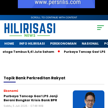
SCROLL TO CONTINUE WITH CONTENT
HOME
INFO HILIRISASI
PEREKONOMIAN
NASIONAL
PO
ratoga Tembus 5,41 Juta Saham
Purbaya Tancap Gas! LPS Jan
Topik
Bank Perkreditan Rakyat
Ekonomi
Purbaya Tancap Gas! LPS Janji
Berani Bongkar Krisis Bank BPR
Sabtu, 5 Juli 2025 - 07:48 WIB