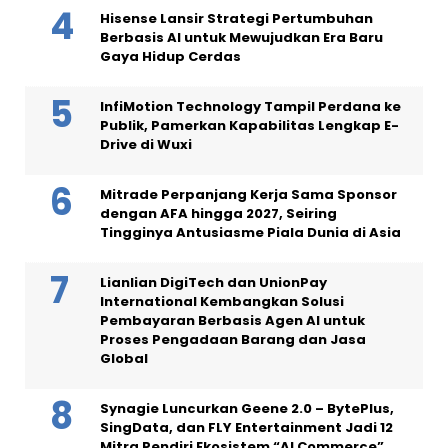
Hisense Lansir Strategi Pertumbuhan
Berbasis AI untuk Mewujudkan Era Baru
Gaya Hidup Cerdas
InfiMotion Technology Tampil Perdana ke
Publik, Pamerkan Kapabilitas Lengkap E-
Drive di Wuxi
Mitrade Perpanjang Kerja Sama Sponsor
dengan AFA hingga 2027, Seiring
Tingginya Antusiasme Piala Dunia di Asia
Lianlian DigiTech dan UnionPay
International Kembangkan Solusi
Pembayaran Berbasis Agen AI untuk
Proses Pengadaan Barang dan Jasa
Global
Synagie Luncurkan Geene 2.0 – BytePlus,
SingData, dan FLY Entertainment Jadi 12
Mitra Pendiri Ekosistem “AI Commerce”