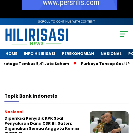
SCROLL TO CONTINUE WITH CONTENT
HOME
INFO HILIRISASI
PEREKONOMIAN
NASIONAL
PO
aratoga Tembus 5,41 Juta Saham
Purbaya Tancap Gas! LPS Ja
Topik
Bank Indonesia
Nasional
Diperiksa Penyidik KPK Soal
Penyaluran Dana CSR BI, Satori:
Digunakan Semua Anggota Komisi