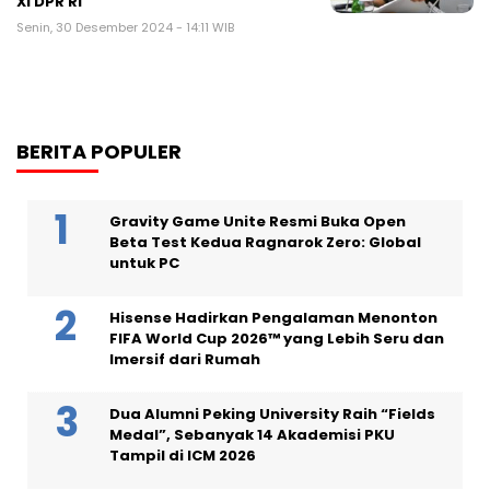
XI DPR RI
Senin, 30 Desember 2024 - 14:11 WIB
BERITA POPULER
Gravity Game Unite Resmi Buka Open
Beta Test Kedua Ragnarok Zero: Global
untuk PC
Hisense Hadirkan Pengalaman Menonton
FIFA World Cup 2026™ yang Lebih Seru dan
Imersif dari Rumah
Dua Alumni Peking University Raih “Fields
Medal”, Sebanyak 14 Akademisi PKU
Tampil di ICM 2026