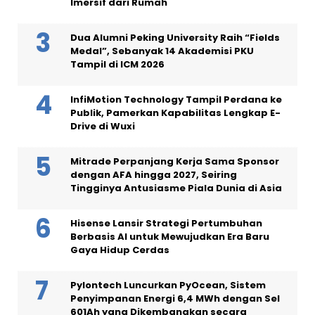
Imersif dari Rumah
Dua Alumni Peking University Raih “Fields
Medal”, Sebanyak 14 Akademisi PKU
Tampil di ICM 2026
InfiMotion Technology Tampil Perdana ke
Publik, Pamerkan Kapabilitas Lengkap E-
Drive di Wuxi
Mitrade Perpanjang Kerja Sama Sponsor
dengan AFA hingga 2027, Seiring
Tingginya Antusiasme Piala Dunia di Asia
Hisense Lansir Strategi Pertumbuhan
Berbasis AI untuk Mewujudkan Era Baru
Gaya Hidup Cerdas
Pylontech Luncurkan PyOcean, Sistem
Penyimpanan Energi 6,4 MWh dengan Sel
601Ah yang Dikembangkan secara