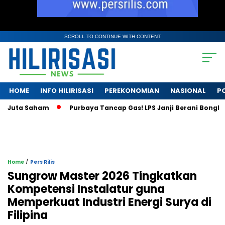
SCROLL TO CONTINUE WITH CONTENT
HOME
INFO HILIRISASI
PEREKONOMIAN
NASIONAL
PO
uta Saham
Purbaya Tancap Gas! LPS Janji Berani Bongkar Kri
/
Home
Pers Rilis
Sungrow Master 2026 Tingkatkan
Kompetensi Instalatur guna
Memperkuat Industri Energi Surya di
Filipina