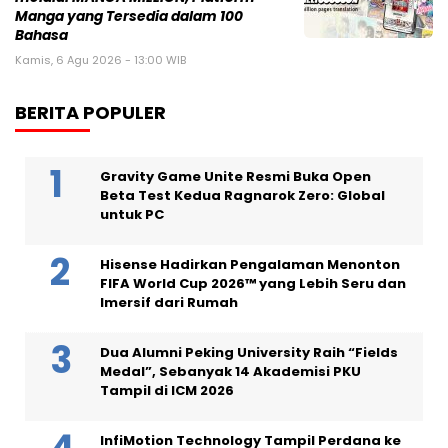
Manga yang Tersedia dalam 100
Bahasa
Kamis, 6 Agu 2026 - 13:00 WIB
BERITA POPULER
Gravity Game Unite Resmi Buka Open
Beta Test Kedua Ragnarok Zero: Global
untuk PC
Hisense Hadirkan Pengalaman Menonton
FIFA World Cup 2026™ yang Lebih Seru dan
Imersif dari Rumah
Dua Alumni Peking University Raih “Fields
Medal”, Sebanyak 14 Akademisi PKU
Tampil di ICM 2026
InfiMotion Technology Tampil Perdana ke