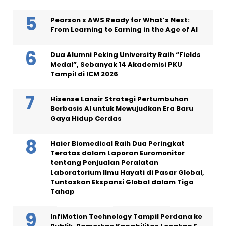
Pearson x AWS Ready for What’s Next:
From Learning to Earning in the Age of AI
Dua Alumni Peking University Raih “Fields
Medal”, Sebanyak 14 Akademisi PKU
Tampil di ICM 2026
Hisense Lansir Strategi Pertumbuhan
Berbasis AI untuk Mewujudkan Era Baru
Gaya Hidup Cerdas
Haier Biomedical Raih Dua Peringkat
Teratas dalam Laporan Euromonitor
tentang Penjualan Peralatan
Laboratorium Ilmu Hayati di Pasar Global,
Tuntaskan Ekspansi Global dalam Tiga
Tahap
InfiMotion Technology Tampil Perdana ke