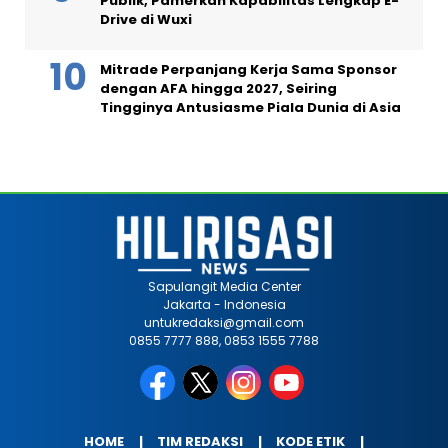
Publik, Pamerkan Kapabilitas Lengkap E-
Drive di Wuxi
Mitrade Perpanjang Kerja Sama Sponsor
dengan AFA hingga 2027, Seiring
Tingginya Antusiasme Piala Dunia di Asia
Sapulangit Media Center
Jakarta - Indonesia
untukredaksi@gmail.com
0855 7777 888, 0853 1555 7788
HOME
TIM REDAKSI
KODE ETIK