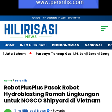
SCROLL TO CONTINUE WITH CONTENT
HOME
INFO HILIRISASI
PEREKONOMIAN
NASIONAL
PO
uta Saham
Purbaya Tancap Gas! LPS Janji Berani Bongkar Kri
/
Home
Pers Rilis
RobotPlusPlus Pasok Robot
Hydroblasting Ramah Lingkungan
untuk NOSCO Shipyard di Vietnam
Tim Hilirisasi News
- Pewarta