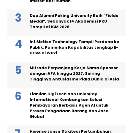
Imersif dari Rumah
Dua Alumni Peking University Raih “Fields
Medal”, Sebanyak 14 Akademisi PKU
Tampil di ICM 2026
InfiMotion Technology Tampil Perdana ke
Publik, Pamerkan Kapabilitas Lengkap E-
Drive di Wuxi
Mitrade Perpanjang Kerja Sama Sponsor
dengan AFA hingga 2027, Seiring
Tingginya Antusiasme Piala Dunia di Asia
Lianlian DigiTech dan UnionPay
International Kembangkan Solusi
Pembayaran Berbasis Agen AI untuk
Proses Pengadaan Barang dan Jasa
Global
Hisense Lansir Strategi Pertumbuhan