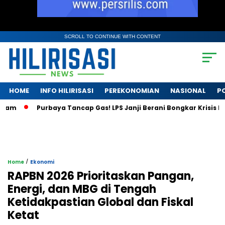
SCROLL TO CONTINUE WITH CONTENT
HOME
INFO HILIRISASI
PEREKONOMIAN
NASIONAL
PO
Purbaya Tancap Gas! LPS Janji Berani Bongkar Krisis Bank BPR
/
Home
Ekonomi
RAPBN 2026 Prioritaskan Pangan,
Energi, dan MBG di Tengah
Ketidakpastian Global dan Fiskal
Ketat