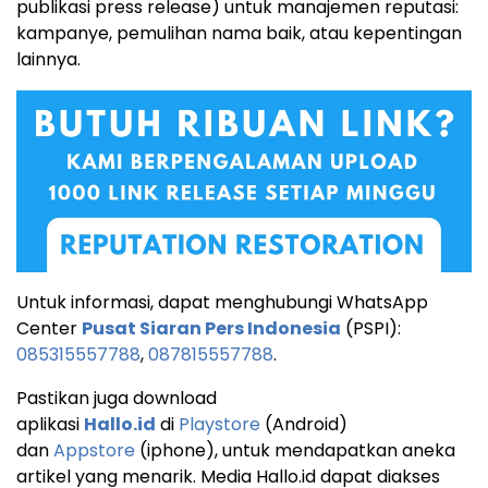
publikasi press release) untuk manajemen reputasi:
kampanye, pemulihan nama baik, atau kepentingan
lainnya.
Untuk informasi, dapat menghubungi WhatsApp
Center
Pusat Siaran Pers Indonesia
(PSPI):
085315557788
,
087815557788
.
Pastikan juga download
aplikasi
Hallo.id
di
Playstore
(Android)
dan
Appstore
(iphone), untuk mendapatkan aneka
artikel yang menarik. Media Hallo.id dapat diakses