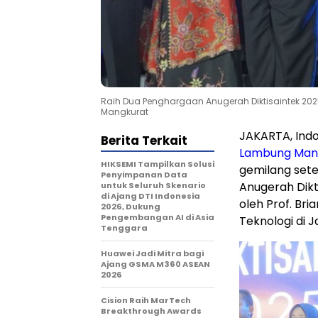
Raih Dua Penghargaan Anugerah Diktisaintek 2
Mangkurat
JAKARTA, Ind
Berita Terkait
Lam
bung Man
HIKSEMI Tampilkan Solusi
gemilang sete
Penyimpanan Data
Anugerah Dikt
untuk Seluruh Skenario
di Ajang DTI Indonesia
oleh Prof. Bria
2026, Dukung
Pengembangan AI di Asia
Teknologi di
J
Tenggara
Huawei Jadi Mitra bagi
Ajang GSMA M360 ASEAN
2026
Cision Raih MarTech
Breakthrough Awards