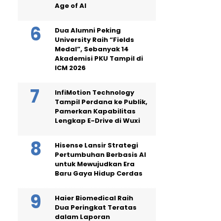
Age of AI
Dua Alumni Peking
University Raih “Fields
Medal”, Sebanyak 14
Akademisi PKU Tampil di
ICM 2026
InfiMotion Technology
Tampil Perdana ke Publik,
Pamerkan Kapabilitas
Lengkap E-Drive di Wuxi
Hisense Lansir Strategi
Pertumbuhan Berbasis AI
untuk Mewujudkan Era
Baru Gaya Hidup Cerdas
Haier Biomedical Raih
Dua Peringkat Teratas
dalam Laporan