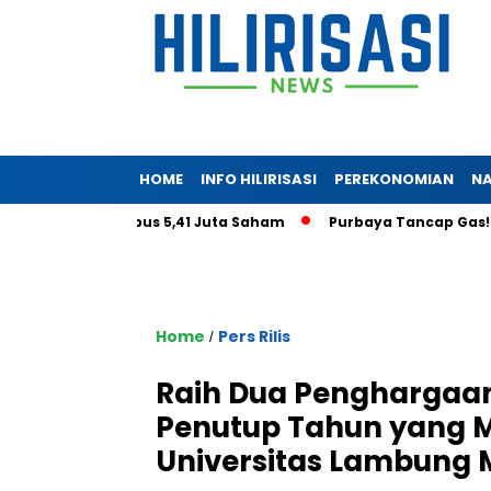
HOME
INFO HILIRISASI
PEREKONOMIAN
NA
toga Tembus 5,41 Juta Saham
Purbaya Tancap Gas! LPS Janji
Home
Pers Rilis
/
Raih Dua Penghargaan
Penutup Tahun yang
Universitas Lambung