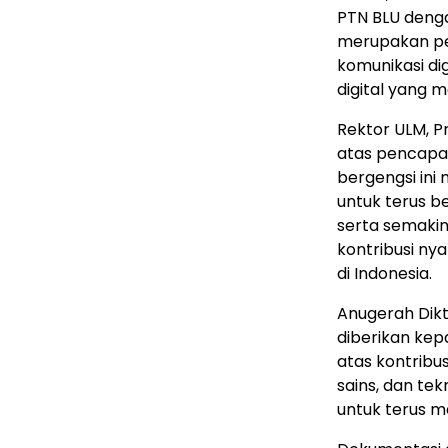
PTN BLU deng
merupakan pe
komunikasi dig
digital yang m
Rektor ULM, Pr
atas pencapa
bergengsi ini
untuk terus 
serta semak
kontribusi ny
di
Indonesia
.
Anugerah Dik
diberikan kepa
atas kontribus
sains, dan tek
untuk terus m