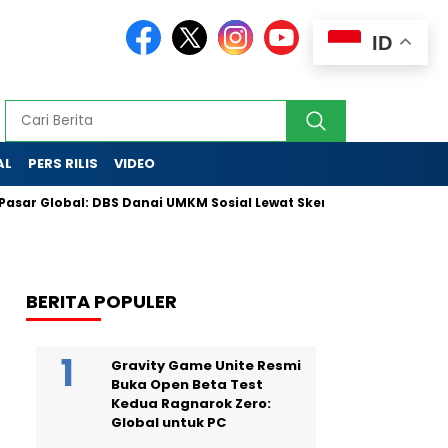
ID
AL
PERS RILIS
VIDEO
obal: DBS Danai UMKM Sosial Lewat Skema Inovatif
Partai Go
BERITA POPULER
Gravity Game Unite Resmi
Buka Open Beta Test
Kedua Ragnarok Zero:
Global untuk PC