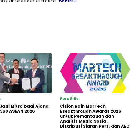
dapat diunduh di tautan
BERIKUT
.
s
Pers Rilis
Jadi Mitra bagi Ajang
Cision Raih MarTech
360 ASEAN 2026
Breakthrough Awards 2026
untuk Pemantauan dan
Analisis Media Sosial,
Distribusi Siaran Pers, dan AEO