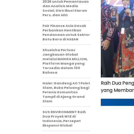
2026 untuk Pemantauan
dan Analisis Media
Sosial, Distribusi Siaran
Pers, dan AEO
Fair Finance Asia Desak
Perbankan Hentikan
Pendanaan untuk Sektor
Batu Bara di ASEAN
Shueisha Perluas
Jangkauan Global
melalui MANGA MILLION,
Platform Manga yang
Tersedia dalam 100
Bahasa
Raih Dua Peng
Haier Gandeng AO 1 Point
Slam, Buka Peluang bagi
yang Membang
Petenis Komunitas
Tampil di Ajang Grand
Slam
SUS ENVIRONMENT Raih
Dua Proyek WtE di
Indonesia, Percepat
Ekspansi Global