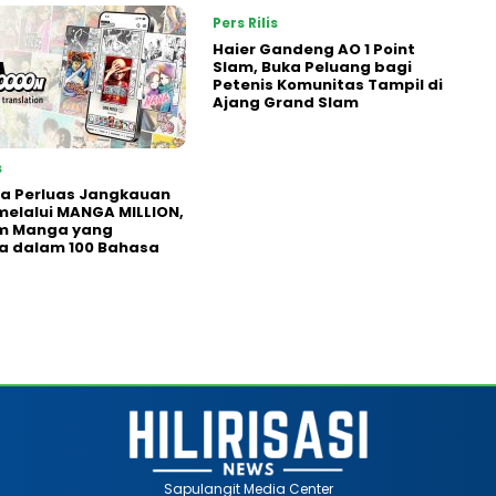
Pers Rilis
Haier Gandeng AO 1 Point
Slam, Buka Peluang bagi
Petenis Komunitas Tampil di
Ajang Grand Slam
s
a Perluas Jangkauan
melalui MANGA MILLION,
rm Manga yang
a dalam 100 Bahasa
Sapulangit Media Center