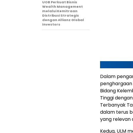
UOB Perkuat Bisnis
Wealth Management
melalui Kemitraan
Distribusi Strategis
dengan Allianz Global
Investors
Dalam penganu
penghargaan 
Bidang Kelem
Tinggi dengan
Terbanyak Ta
dalam terus 
yang relevan 
Kedua, ULM me