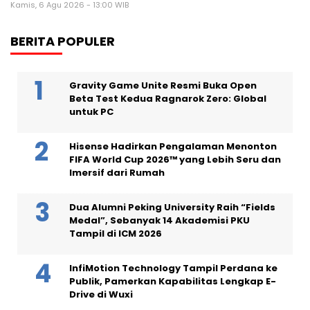
Kamis, 6 Agu 2026 - 13:00 WIB
BERITA POPULER
Gravity Game Unite Resmi Buka Open
Beta Test Kedua Ragnarok Zero: Global
untuk PC
Hisense Hadirkan Pengalaman Menonton
FIFA World Cup 2026™ yang Lebih Seru dan
Imersif dari Rumah
Dua Alumni Peking University Raih “Fields
Medal”, Sebanyak 14 Akademisi PKU
Tampil di ICM 2026
InfiMotion Technology Tampil Perdana ke
Publik, Pamerkan Kapabilitas Lengkap E-
Drive di Wuxi