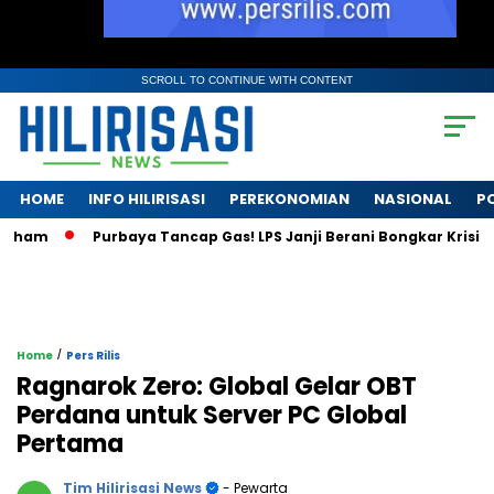
SCROLL TO CONTINUE WITH CONTENT
HOME
INFO HILIRISASI
PEREKONOMIAN
NASIONAL
PO
Purbaya Tancap Gas! LPS Janji Berani Bongkar Krisis Bank B
/
Home
Pers Rilis
Ragnarok Zero: Global Gelar OBT
Perdana untuk Server PC Global
Pertama
Tim Hilirisasi News
- Pewarta