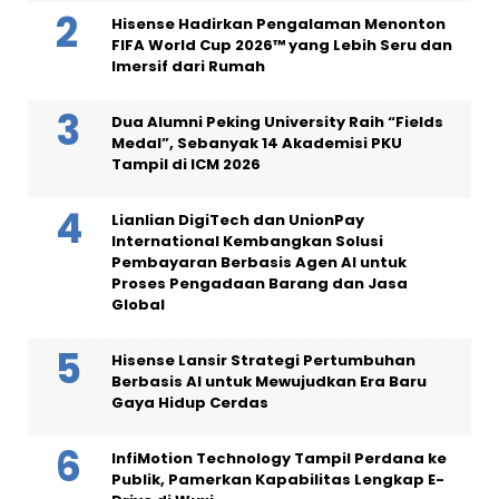
Hisense Hadirkan Pengalaman Menonton
FIFA World Cup 2026™ yang Lebih Seru dan
Imersif dari Rumah
Dua Alumni Peking University Raih “Fields
Medal”, Sebanyak 14 Akademisi PKU
Tampil di ICM 2026
Lianlian DigiTech dan UnionPay
International Kembangkan Solusi
Pembayaran Berbasis Agen AI untuk
Proses Pengadaan Barang dan Jasa
Global
Hisense Lansir Strategi Pertumbuhan
Berbasis AI untuk Mewujudkan Era Baru
Gaya Hidup Cerdas
InfiMotion Technology Tampil Perdana ke
Publik, Pamerkan Kapabilitas Lengkap E-