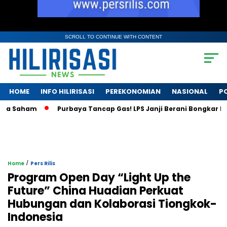
SCROLL TO CONTINUE WITH CONTENT
HOME
INFO HILIRISASI
PEREKONOMIAN
NASIONAL
PO
a Saham
Purbaya Tancap Gas! LPS Janji Berani Bongkar Krisi
/
Home
Pers Rilis
Program Open Day “Light Up the
Future” China Huadian Perkuat
Hubungan dan Kolaborasi Tiongkok-
Indonesia