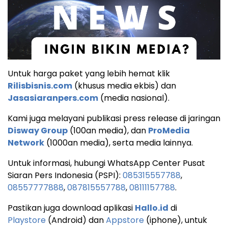
Untuk harga paket yang lebih hemat klik
Rilisbisnis.com
(khusus media ekbis) dan
Jasasiaranpers.com
(media nasional).
Kami juga melayani publikasi press release di jaringan
Disway Group
(100an media), dan
ProMedia
Network
(1000an media), serta media lainnya.
Untuk informasi, hubungi WhatsApp Center Pusat
Siaran Pers Indonesia (PSPI):
085315557788
,
08557777888
,
087815557788
,
08111157788
.
Pastikan juga download aplikasi
Hallo.id
di
Playstore
(Android) dan
Appstore
(iphone), untuk