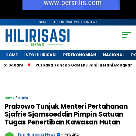
SCROLL TO CONTINUE WITH CONTENT
HOME
INFO HILIRISASI
PEREKONOMIAN
NASIONAL
PO
Saham
Purbaya Tancap Gas! LPS Janji Berani Bongkar Krisis 
/
Home
Bisnis
Prabowo Tunjuk Menteri Pertahanan
Sjafrie Sjamsoeddin Pimpin Satuan
Tugas Penertiban Kawasan Hutan
Tim Hilirisasi News
- Pewarta