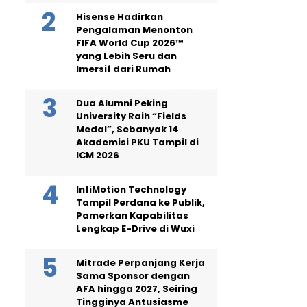
Hisense Hadirkan
Pengalaman Menonton
FIFA World Cup 2026™
yang Lebih Seru dan
Imersif dari Rumah
Dua Alumni Peking
University Raih “Fields
Medal”, Sebanyak 14
Akademisi PKU Tampil di
ICM 2026
InfiMotion Technology
Tampil Perdana ke Publik,
Pamerkan Kapabilitas
Lengkap E-Drive di Wuxi
Mitrade Perpanjang Kerja
Sama Sponsor dengan
AFA hingga 2027, Seiring
Tingginya Antusiasme