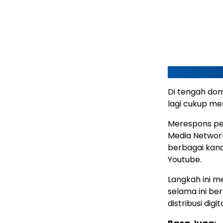
Di tengah domi
lagi cukup men
Merespons pe
Media Network
berbagai kana
Youtube.
Langkah ini m
selama ini b
distribusi digit