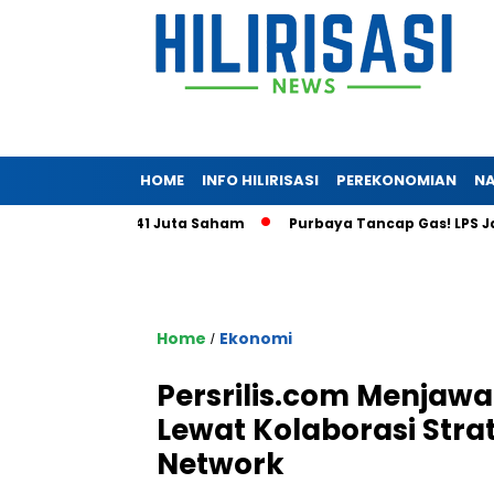
HOME
INFO HILIRISASI
PEREKONOMIAN
NA
a Tembus 5,41 Juta Saham
Purbaya Tancap Gas! LPS Janji Ber
Home
Ekonomi
/
Persrilis.com Menjawa
Lewat Kolaborasi Str
Network