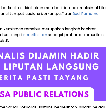
e berkualitas tidak akan memberi dampak maksimal bila
 kanal tempat audiens berkumpul,” ujar
Budi Purnomo
n kemitraan tersebut merupakan langkah konkret
kuat fungsi
Persrilis.com
sebagai jembatan komunikasi
ktif.
 menyasar korporasi, instansi pemerintah, hingga pelaku