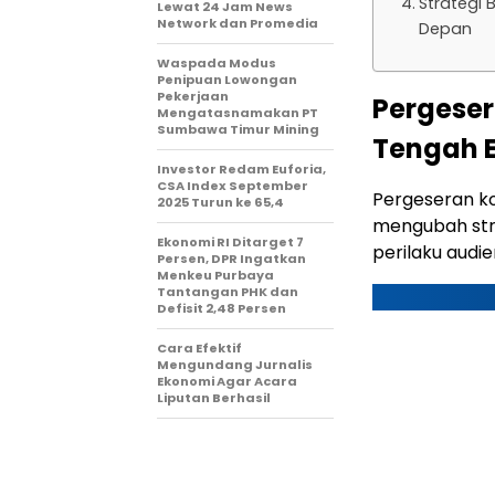
Strategi
Lewat 24 Jam News
Network dan Promedia
Depan
Waspada Modus
Penipuan Lowongan
Pekerjaan
Pergeser
Mengatasnamakan PT
Sumbawa Timur Mining
Tengah E
Investor Redam Euforia,
CSA Index September
Pergeseran ko
2025 Turun ke 65,4
mengubah stra
Ekonomi RI Ditarget 7
perilaku audie
Persen, DPR Ingatkan
Menkeu Purbaya
Tantangan PHK dan
Defisit 2,48 Persen
Cara Efektif
Mengundang Jurnalis
Ekonomi Agar Acara
Liputan Berhasil