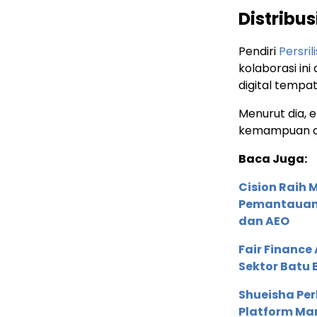
Distribu
Pendiri
Persril
kolaborasi in
digital tempat
Menurut dia, e
kemampuan dis
Baca Juga:
Cision Raih
Pemantauan d
dan AEO
Fair Financ
Sektor Batu 
Shueisha Pe
Platform Ma