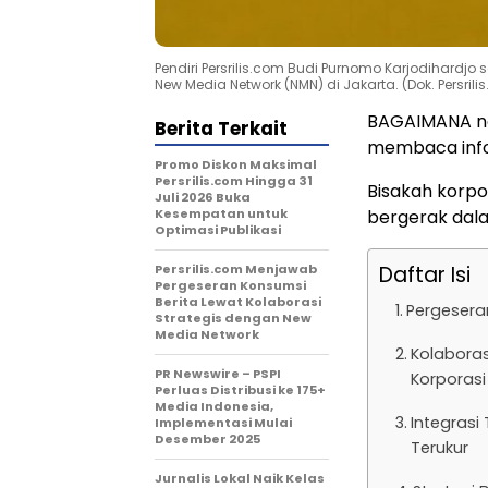
Pendiri Persrilis.com Budi Purnomo Karjodihardj
New Media Network (NMN) di Jakarta. (Dok. Persrili
BAGAIMANA nas
Berita Terkait
membaca infor
Promo Diskon Maksimal
Persrilis.com Hingga 31
Bisakah korpor
Juli 2026 Buka
Kesempatan untuk
bergerak dala
Optimasi Publikasi
Persrilis.com Menjawab
Daftar Isi
Pergeseran Konsumsi
Berita Lewat Kolaborasi
Pergeseran
Strategis dengan New
Media Network
Kolaboras
PR Newswire – PSPI
Korporasi
Perluas Distribusi ke 175+
Media Indonesia,
Integrasi 
Implementasi Mulai
Desember 2025
Terukur
Jurnalis Lokal Naik Kelas