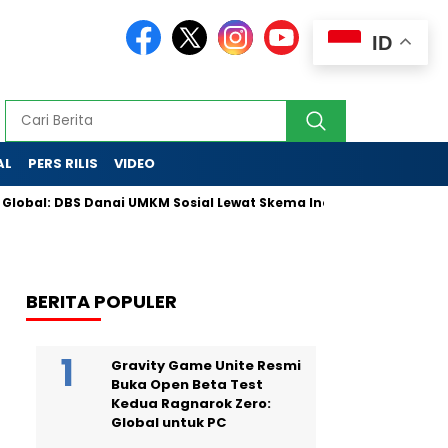
ID
AL
PERS RILIS
VIDEO
l: DBS Danai UMKM Sosial Lewat Skema Inovatif
Partai Golka
BERITA POPULER
Gravity Game Unite Resmi
Buka Open Beta Test
Kedua Ragnarok Zero:
Global untuk PC