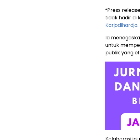
“Press releas
tidak hadir di
Karjodihardjo
.
Ia menegaska
untuk memper
publik yang efe
Kolaborasi ini