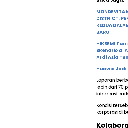
Baca Juga:
MONDEVITA 
DISTRICT, P
KEDUA DALA
BARU
HIKSEMI Tam
Skenario di
AI di Asia T
Huawei Jadi
Laporan berba
lebih dari 70
informasi hari
Kondisi terse
korporasi di b
Kolabora