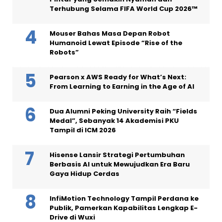
Terhubung Selama FIFA World Cup 2026™
Mouser Bahas Masa Depan Robot
Humanoid Lewat Episode “Rise of the
Robots”
Pearson x AWS Ready for What’s Next:
From Learning to Earning in the Age of AI
Dua Alumni Peking University Raih “Fields
Medal”, Sebanyak 14 Akademisi PKU
Tampil di ICM 2026
Hisense Lansir Strategi Pertumbuhan
Berbasis AI untuk Mewujudkan Era Baru
Gaya Hidup Cerdas
InfiMotion Technology Tampil Perdana ke
Publik, Pamerkan Kapabilitas Lengkap E-
Drive di Wuxi