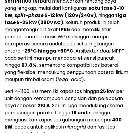
Seri PH1100
terbaru menawarkan rentang daya
yang lengkap, mulai dari konfigurasi
satu fase 3-10
kW
,
split-phase
5-12 kW (120V/240V)
, hingga
tiga
fase 5-25 kW (380VAC)
. Seluruh produk ini telah
mengantongi sertifikat
IP66
dan memiliki fitur
pemantauan berbasis WiFi sehingga mampu
beroperasi secara andal pada suhu lingkungan
antara
-25°C hingga +60°C.
Arsitektur
dual
MPPT
pada seri ini mampu mencapai efisiensi puncak
hingga
97,8%,
sementara kompatibilitas baterai
yang fleksibel mendukung penggunaan baterai litium
maupun timbal asam (
lead-acid
).
Seri PH1100-EU memiliki kapasitas hingga
25 kW
per
unit dengan kemampuan pengisian dan pelepasan
daya sebesar
210 A
. Seri ini juga mendukung skema
pemasangan paralel hingga
16 unit
sehingga
menghasilkan kapasitas gabungan mencapai
400
kW
, cocok untuk aplikasi
microgrid
dan fasilitas