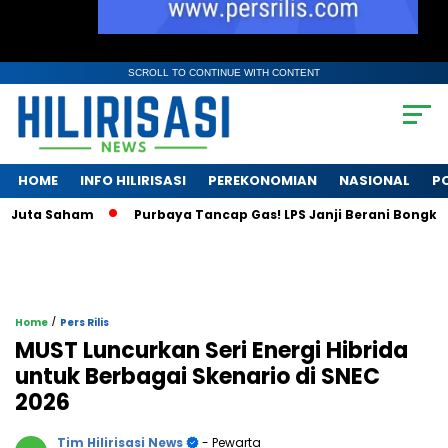
SCROLL TO CONTINUE WITH CONTENT
HOME
INFO HILIRISASI
PEREKONOMIAN
NASIONAL
PO
ta Saham
Purbaya Tancap Gas! LPS Janji Berani Bongkar Kris
/
Home
Pers Rilis
MUST Luncurkan Seri Energi Hibrida
untuk Berbagai Skenario di SNEC
2026
Tim Hilirisasi News
- Pewarta